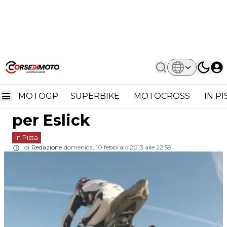
Home
In Pista
AMA Superbike: Primo Test Con
AMA Superbike: primo
Jordan Suzuki Per Eslick
MOTOGP
SUPERBIKE
MOTOCROSS
IN P
test con Jordan Suzuki
per Eslick
In Pista
di
Redazione
domenica, 10 febbraio 2013 alle 22:59