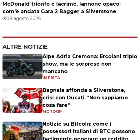
McDonald trionfo e lacrime, Iannone opaco:
com'è andata Gara 2 Bagger a Silverstone
09 agosto 2026
ALTRE NOTIZIE
Alpe Adria Cremona: Ercolani triplo
show, ma le sorprese non
mancano
IN PISTA
Bagnaia affonda a Silverstone,
crisi con Ducati: "Non sappiamo
cosa fare"
MOTOGP
Notizie su Bitcoin: come i
possessori italiani di BTC possono
facilmente generare un reddito