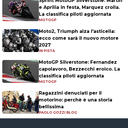
Sprint MotoGP Silverstone: Martin
e Aprilia in festa, Marquez crolla.
La classifica piloti aggiornata
MOTOGP
Moto2, Triumph alza l'asticella:
ecco come sarà il nuovo motore
2027
IN PISTA
MotoGP Silverstone: Fernandez
capolavoro, Bezzecchi eroico. La
classifica piloti aggiornata
MOTOGP
Ragazzini denuciati per il
motorino: perchè è una storia
bellissima
PAOLO GOZZI BLOG