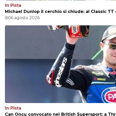
In Pista
Michael Dunlop il cerchio si chiude: al Classic TT
06 agosto 2026
In Pista
Can Oncu convocato nel British Supersport: a Thr