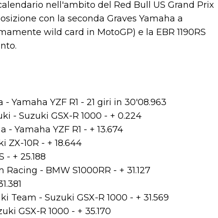
alendario nell'ambito del Red Bull US Grand Prix
 posizione con la seconda Graves Yamaha a
imamente wild card in MotoGP) e la EBR 1190RS
into.
- Yamaha YZF R1 - 21 giri in 30'08.963
ki - Suzuki GSX-R 1000 - + 0.224
a - Yamaha YZF R1 - + 13.674
i ZX-10R - + 18.644
 - + 25.188
 Racing - BMW S1000RR - + 31.127
1.381
ki Team - Suzuki GSX-R 1000 - + 31.569
uki GSX-R 1000 - + 35.170