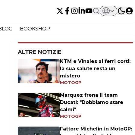
BLOG
BOOKSHOP
ALTRE NOTIZIE
KTM e Vinales ai ferri corti:
la sua salute resta un
mistero
MOTOGP
Marquez frena il team
Ducati: "Dobbiamo stare
calmi"
MOTOGP
Fattore Michelin in MotoGP: