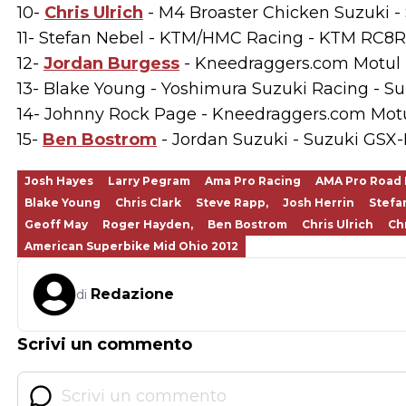
10-
Chris Ulrich
- M4 Broaster Chicken Suzuki -
11- Stefan Nebel - KTM/HMC Racing - KTM RC8R 
12-
Jordan Burgess
- Kneedraggers.com Motul F
13- Blake Young - Yoshimura Suzuki Racing - Suz
14- Johnny Rock Page - Kneedraggers.com Motul
15-
Ben Bostrom
- Jordan Suzuki - Suzuki GSX-R
Josh Hayes
Larry Pegram
Ama Pro Racing
AMA Pro Road 
Blake Young
Chris Clark
Steve Rapp,
Josh Herrin
Stefa
Geoff May
Roger Hayden,
Ben Bostrom
Chris Ulrich
Ch
American Superbike Mid Ohio 2012
Redazione
di
Scrivi un commento