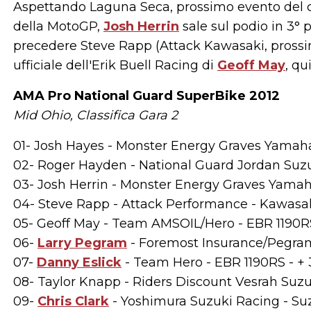
Aspettando Laguna Seca, prossimo evento del c
della MotoGP,
Josh Herrin
sale sul podio in 3°
precedere Steve Rapp (Attack Kawasaki, pross
ufficiale dell'Erik Buell Racing di
Geoff May
, qu
AMA Pro National Guard SuperBike 2012
Mid Ohio, Classifica Gara 2
01- Josh Hayes - Monster Energy Graves Yamaha 
02- Roger Hayden - National Guard Jordan Suzu
03- Josh Herrin - Monster Energy Graves Yamah
04- Steve Rapp - Attack Performance - Kawasak
05- Geoff May - Team AMSOIL/Hero - EBR 1190RS
06-
Larry Pegram
- Foremost Insurance/Pegram
07-
Danny Eslick
- Team Hero - EBR 1190RS - + 3
08- Taylor Knapp - Riders Discount Vesrah Suzu
09-
Chris Clark
- Yoshimura Suzuki Racing - Suz