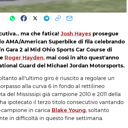
cutiva.. ma che fatica!
Josh Hayes
prosegue
tolo AMA/American Superbike di fila celebrando
n Gara 2 al Mid Ohio Sports Car Course di
te
Roger Hayden,
mai così in alto quest'anno
National Guard del Michael Jordan Motorsports.
oltanto all'ultimo giro è riuscito a regolare un
passo alla curva 6 in fondo al rettilineo
ota del Mississipi già campione 2010 e 2011 della
a ipotecato il terzo titolo consecutivo vantando
e-campione in carica
Blake Young
, soltanto
te in difficoltà in questo fine settimana.