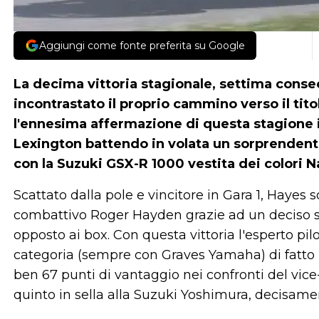
Aggiungi come fonte preferita su Google
La decima vittoria stagionale, settima conse
incontrastato il proprio cammino verso il ti
l'ennesima affermazione di questa stagione i
Lexington battendo in volata un sorprenden
con la Suzuki GSX-R 1000 vestita dei colori 
Scattato dalla pole e vincitore in Gara 1, Hayes s
combattivo Roger Hayden grazie ad un deciso sor
opposto ai box. Con questa vittoria l'esperto pil
categoria (sempre con Graves Yamaha) di fatto h
ben 67 punti di vantaggio nei confronti del vic
quinto in sella alla Suzuki Yoshimura, decisamen