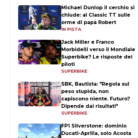
Michael Dunlop il cerchio si
chiude: al Classic TT sulle
orme di papà Robert
IN PISTA
Jack Miller e Franco
Morbidelli verso il Mondiale
Superbike? Le risposte dei
piloti
SUPERBIKE
SBK, Bautista: "Regola sul
peso stupida, non
capiscono niente. Futuro?
Dipende dai risultati"
SUPERBIKE
FP1 Silverstone: dominio
Ducati-Aprilia, solo Acosta