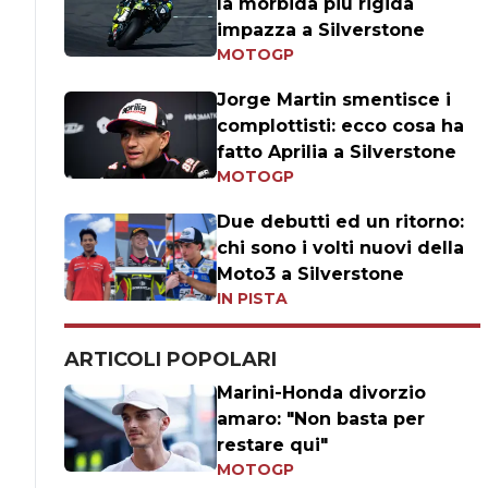
la morbida più rigida
impazza a Silverstone
MOTOGP
Jorge Martin smentisce i
complottisti: ecco cosa ha
fatto Aprilia a Silverstone
MOTOGP
Due debutti ed un ritorno:
chi sono i volti nuovi della
Moto3 a Silverstone
IN PISTA
ARTICOLI POPOLARI
Marini-Honda divorzio
amaro: "Non basta per
restare qui"
MOTOGP