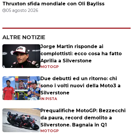
Thruxton sfida mondiale con Oli Bayliss
05 agosto 2026
ALTRE NOTIZIE
Jorge Martin risponde ai
complottisti: ecco cosa ha fatto
Aprilia a Silverstone
MOTOGP
Due debutti ed un ritorno: chi
sono i volti nuovi della Moto3 a
Silverstone
IN PISTA
Prequalifiche MotoGP: Bezzecchi
da paura, record demolito a
Silverstone. Bagnaia in Q1
MOTOGP