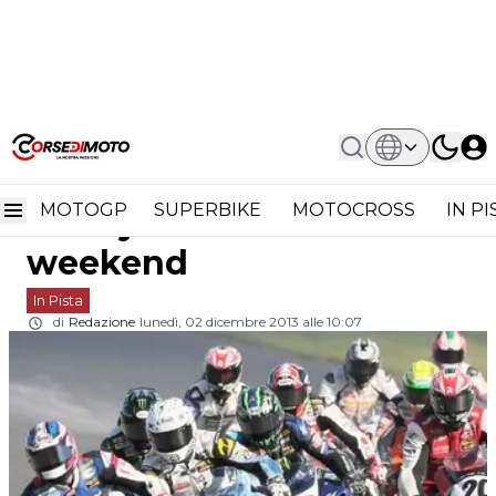
Home
In Pista
AMA Superbike: In New Jersey Nuovo
AMA Superbike: in New
Format Del Weekend
MOTOGP
SUPERBIKE
MOTOCROSS
IN P
Jersey nuovo format del
weekend
In Pista
di
Redazione
lunedì, 02 dicembre 2013 alle 10:07