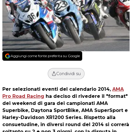
Aggiungi come fonte preferita su Google
Condividi su
Per selezionati eventi del calendario 2014,
AMA
Pro Road Racing
ha deciso di rivedere il "format"
dei weekend di gara dei campionati AMA
Superbike, Daytona SportBike, AMA SuperSport e
Harley-Davidson XR1200 Series. Rispetto alla
consuetudine, in diversi round del 2014 si correrà
soltanto su 2 e non 3 giorni, con la disputa in