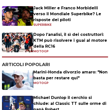
Jack Miller e Franco Morbidelli
verso il Mondiale Superbike? Le
risposte dei piloti
SUPERBIKE
Dopo l’analisi, il sì dei costruttori:
KTM può risolvere i guai al motore
della RC16
MOTOGP
ARTICOLI POPOLARI
Marini-Honda divorzio amaro: "Non
basta per restare qui"
MOTOGP
Michael Dunlop il cerchio si
chiude: al Classic TT sulle orme di
papà Robert