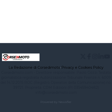
La Redazione di Corsedimoto
•
Privacy e Cookies Policy
Corsedimoto.com - Direttore responsabile: Paolo Gozzi Testata
giornalistica registrata Autorizzazione Tribunale Firenze n. 6009
del 14.12.2015 ROC (Registro Operatori della Comunicazione) no.
39721. Proprietà: CDM Edizioni (PI 03545940482)
info@corsedimoto.com
Powered by Newsifier