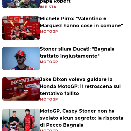
papà Robert
IN PISTA
Michele Pirro: "Valentino e
Marquez hanno cose in comune"
MOTOGP
Stoner silura Ducati: "Bagnaia
trattato ingiustamente"
MOTOGP
Jake Dixon voleva guidare la
Honda MotoGP: il retroscena sul
tentativo fallito
MOTOGP
MotoGP, Casey Stoner non ha
svelato alcun segreto: la risposta
di Pecco Bagnaia
MOTOGP