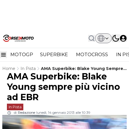
MOTOGP
SUPERBIKE
MOTOCROSS
IN P
Home
In Pista
AMA Superbike: Blake Young Sempre
AMA Superbike: Blake
Più Vicino Ad EBR
Young sempre più vicino
ad EBR
In Pista
di
Redazione
lunedì, 14 gennaio 2013 alle 10:39