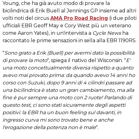
Young, che ha già avuto modo di provare la
bicilindrica di Erik Buell al Jennings GP insieme ad altri
volti noti del circus
AMA Pro Road Racing
(i due piloti
ufficiali EBR Geoff May e Cory West più un veterano
come Aaron Yates), in un'intervista a
Cycle News
ha
raccontato le prime sensazioni in sella alla EBR 1190RS.
"
Sono grato a Erik (Buell) per avermi dato la possibilità
di provare la moto
", spiega il nativo del Wisconsin. "
E'
una moto concettualmente diversa rispetto a quanto
avevo mai provato prima: da quando avevo 14 anni ho
corso con Suzuki, dopo 9 anni di 4 cilindri passare ad
una bicilindrica è stato un gran cambiamento, ma alla
fine è pur sempre una moto con 2 ruote! Parlando di
questo test, ci sono stati sicuramente degli aspetti
positivi: la EBR ha un buon feeling sul davanti, in
ingresso curva mi sono trovato bene e anche
l'erogazione della potenza non è male
".