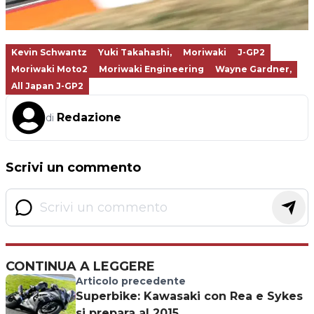
Kevin Schwantz
Yuki Takahashi,
Moriwaki
J-GP2
Moriwaki Moto2
Moriwaki Engineering
Wayne Gardner,
All Japan J-GP2
Redazione
di
Scrivi un commento
CONTINUA A LEGGERE
Articolo precedente
Superbike: Kawasaki con Rea e Sykes
si prepara al 2015