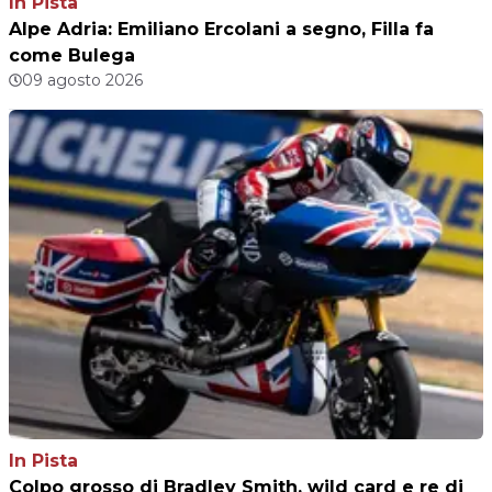
In Pista
Alpe Adria: Emiliano Ercolani a segno, Filla fa
come Bulega
09 agosto 2026
In Pista
Colpo grosso di Bradley Smith, wild card e re di