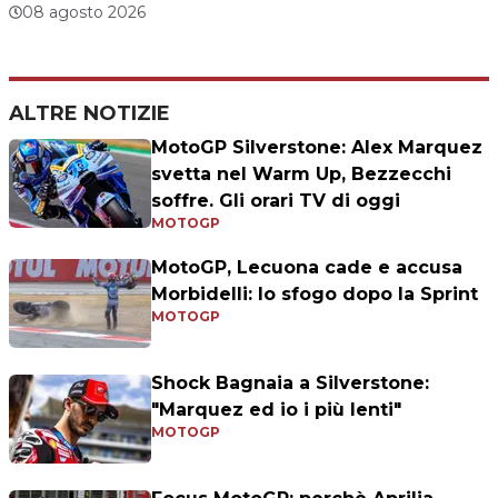
08 agosto 2026
ALTRE NOTIZIE
MotoGP Silverstone: Alex Marquez
svetta nel Warm Up, Bezzecchi
soffre. Gli orari TV di oggi
MOTOGP
MotoGP, Lecuona cade e accusa
Morbidelli: lo sfogo dopo la Sprint
MOTOGP
Shock Bagnaia a Silverstone:
"Marquez ed io i più lenti"
MOTOGP