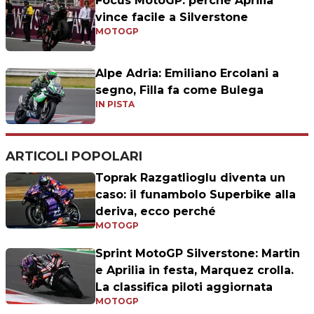
Focus MotoGP: perchè Aprilia
vince facile a Silverstone
MOTOGP
Alpe Adria: Emiliano Ercolani a
segno, Filla fa come Bulega
IN PISTA
ARTICOLI POPOLARI
Toprak Razgatlioglu diventa un
caso: il funambolo Superbike alla
deriva, ecco perché
MOTOGP
Sprint MotoGP Silverstone: Martin
e Aprilia in festa, Marquez crolla.
La classifica piloti aggiornata
MOTOGP