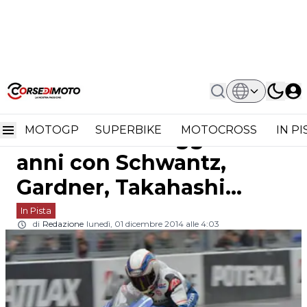
Home
In Pista
All Japan J-GP2: Moriwaki Festeggia 40
All Japan J-GP2:
Anni Con Schwantz, Gardner,
Takahashi...
MOTOGP
SUPERBIKE
MOTOCROSS
IN P
Moriwaki festeggia 40
anni con Schwantz,
Gardner, Takahashi...
In Pista
di
Redazione
lunedì, 01 dicembre 2014 alle 4:03