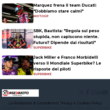
Marquez frena il team Ducati:
"Dobbiamo stare calmi"
MOTOGP
SBK, Bautista: "Regola sul peso
stupida, non capiscono niente.
Futuro? Dipende dai risultati"
SUPERBIKE
Jack Miller e Franco Morbidelli
verso il Mondiale Superbike? Le
risposte dei piloti
SUPERBIKE
La Redazione di Corsedimoto
•
Privacy e Cookies Policy
Corsedimoto.com - Direttore responsabile: Paolo Gozzi Testata