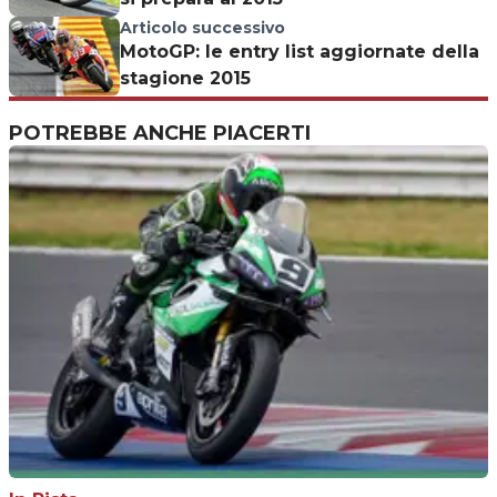
Articolo successivo
MotoGP: le entry list aggiornate della
stagione 2015
POTREBBE ANCHE PIACERTI