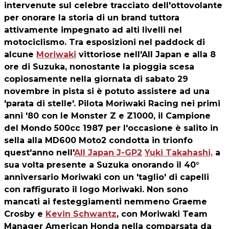
intervenute sul celebre tracciato dell'ottovolante
per onorare la storia di un brand tuttora
attivamente impegnato ad alti livelli nel
motociclismo. Tra esposizioni nel paddock di
alcune
Moriwaki
vittoriose nell'All Japan e alla 8
ore di Suzuka, nonostante la pioggia scesa
copiosamente nella giornata di sabato 29
novembre in pista si è potuto assistere ad una
'parata di stelle'. Pilota Moriwaki Racing nei primi
anni '80 con le Monster Z e Z1000, il Campione
del Mondo 500cc 1987 per l'occasione è salito in
sella alla MD600 Moto2 condotta in trionfo
quest'anno nell'
All Japan J-GP2
Yuki Takahashi,
a
sua volta presente a Suzuka onorando il 40°
anniversario Moriwaki con un 'taglio' di capelli
con raffigurato il logo Moriwaki. Non sono
mancati ai festeggiamenti nemmeno Graeme
Crosby e
Kevin Schwantz
, con Moriwaki Team
Manager American Honda nella comparsata da