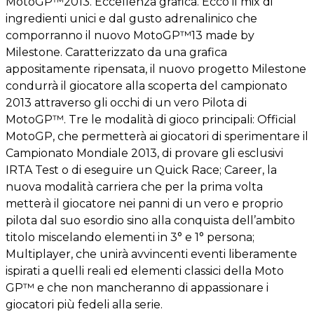
MotoGP™2013. Eccellenza grafica. Ecco il mix di
ingredienti unici e dal gusto adrenalinico che
comporranno il nuovo MotoGP™13 made by
Milestone. Caratterizzato da una grafica
appositamente ripensata, il nuovo progetto Milestone
condurrà il giocatore alla scoperta del campionato
2013 attraverso gli occhi di un vero Pilota di
MotoGP™. Tre le modalità di gioco principali: Official
MotoGP, che permetterà ai giocatori di sperimentare il
Campionato Mondiale 2013, di provare gli esclusivi
IRTA Test o di eseguire un Quick Race; Career, la
nuova modalità carriera che per la prima volta
metterà il giocatore nei panni di un vero e proprio
pilota dal suo esordio sino alla conquista dell’ambito
titolo miscelando elementi in 3° e 1° persona;
Multiplayer, che unirà avvincenti eventi liberamente
ispirati a quelli reali ed elementi classici della Moto
GP™ e che non mancheranno di appassionare i
giocatori più fedeli alla serie.