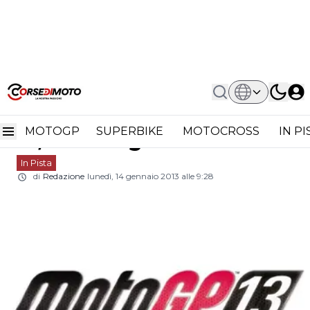
Home
In Pista
A Giugno Arriva MotoGP 13, Il
A giugno arriva MotoGP
Videogioco Ufficiale
MOTOGP
SUPERBIKE
MOTOCROSS
IN P
13, il videogioco ufficiale
In Pista
di
Redazione
lunedì, 14 gennaio 2013 alle 9:28