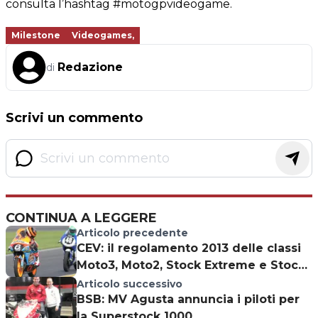
consulta l’hashtag #motogpvideogame.
Milestone
Videogames,
Redazione
di
Scrivi un commento
CONTINUA A LEGGERE
Articolo precedente
CEV: il regolamento 2013 delle classi
Moto3, Moto2, Stock Extreme e Stock
600
Articolo successivo
BSB: MV Agusta annuncia i piloti per
la Superstock 1000