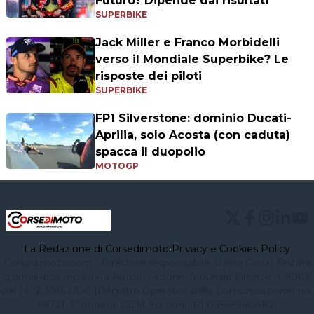
Futuro? Dipende dai risultati"
SUPERBIKE
Jack Miller e Franco Morbidelli
verso il Mondiale Superbike? Le
risposte dei piloti
SUPERBIKE
FP1 Silverstone: dominio Ducati-
Aprilia, solo Acosta (con caduta)
spacca il duopolio
MOTOGP
La Redazione di Corsedimoto
•
Privacy e Cookies Policy
Corsedimoto.com - Direttore responsabile: Paolo Gozzi Testata
giornalistica registrata Autorizzazione Tribunale Firenze n. 6009
del 14.12.2015 ROC (Registro Operatori della Comunicazione) no.
39721. Proprietà: CDM Edizioni (PI 03545940482)