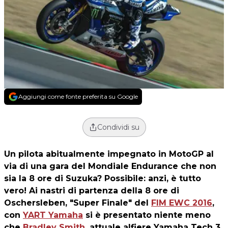
Aggiungi come fonte preferita su Google
Condividi su
Un pilota abitualmente impegnato in MotoGP al
via di una gara del Mondiale Endurance che non
sia la 8 ore di Suzuka? Possibile: anzi, è tutto
vero! Ai nastri di partenza della 8 ore di
Oschersleben, "Super Finale" del
FIM EWC 2016
,
con
YART Yamaha
si è presentato niente meno
che
Bradley Smith
, attuale alfiere Yamaha Tech 3