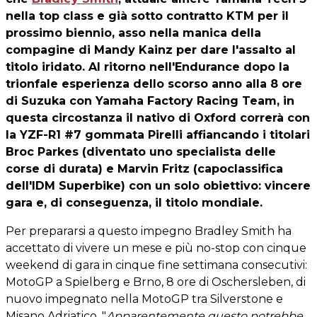
nella top class e già sotto contratto KTM per il
prossimo biennio, asso nella manica della
compagine di Mandy Kainz per dare l'assalto al
titolo iridato. Al ritorno nell'Endurance dopo la
trionfale esperienza dello scorso anno alla 8 ore
di Suzuka con Yamaha Factory Racing Team, in
questa circostanza il nativo di Oxford correrà con
la YZF-R1 #7 gommata Pirelli affiancando i titolari
Broc Parkes (diventato uno specialista delle
corse di durata) e Marvin Fritz (capoclassifica
dell'IDM Superbike) con un solo obiettivo: vincere
gara e, di conseguenza, il titolo mondiale.
Per prepararsi a questo impegno Bradley Smith ha
accettato di vivere un mese e più no-stop con cinque
weekend di gara in cinque fine settimana consecutivi:
MotoGP a Spielberg e Brno, 8 ore di Oschersleben, di
nuovo impegnato nella MotoGP tra Silverstone e
Misano Adriatico. "
Apparentemente questo potrebbe