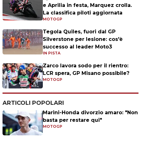
e Aprilia in festa, Marquez crolla.
La classifica piloti aggiornata
MOTOGP
Tegola Quiles, fuori dal GP
Silverstone per lesione: cos'è
successo al leader Moto3
IN PISTA
Zarco lavora sodo per il rientro:
LCR spera, GP Misano possibile?
MOTOGP
ARTICOLI POPOLARI
Marini-Honda divorzio amaro: "Non
basta per restare qui"
MOTOGP