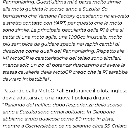
Pannoniaring. Quest'ultima mi è parsa molto simile
alla moto guidata lo scorso anno a Suzuka. So
benissimo che Yamaha Factory quest'anno ha lavorato
a stretto contatto con YART, per questo che le moto
sono simile. La principale peculiarità della R1 è che si
tratta di una moto agile, una 1000cc inusuale, molto
più semplice da guidare specie nei rapidi cambi di
direzione come quelli del Pannoniaring. Rispetto alla
M1 MotoGP le caratteristiche del telaio sono similari,
manca solo un po' di potenza: riuscissimo ad avere la
stessa cavalleria della MotoGP credo che la R1 sarebbe
davvero imbattibile!
".
Passando dalla MotoGP all'Endurance il pilota inglese
dovrà adattarsi ad una nuova tipologia di gare.
"
Parlando del traffico, dopo l'esperienza dello scorso
anno a Suzuka sono ormai abituato. In Giappone
abbiamo avuto qualcosa come 80 moto in pista,
mentre a Oschersleben ce ne saranno circa 35. Chiaro,