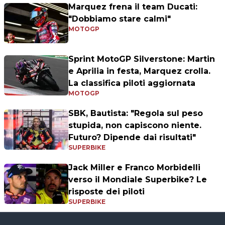
Marquez frena il team Ducati:
"Dobbiamo stare calmi"
MOTOGP
Sprint MotoGP Silverstone: Martin
e Aprilia in festa, Marquez crolla.
La classifica piloti aggiornata
MOTOGP
SBK, Bautista: "Regola sul peso
stupida, non capiscono niente.
Futuro? Dipende dai risultati"
SUPERBIKE
Jack Miller e Franco Morbidelli
verso il Mondiale Superbike? Le
risposte dei piloti
SUPERBIKE