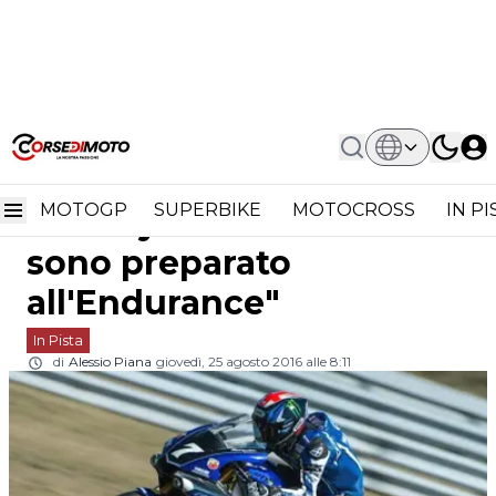
Home
In Pista
8h Oschersleben: Bradley Smith "Così
8h Oschersleben:
Mi Sono Preparato All'Endurance"
MOTOGP
SUPERBIKE
MOTOCROSS
IN P
Bradley Smith "Così mi
sono preparato
all'Endurance"
In Pista
di
Alessio Piana
giovedì, 25 agosto 2016 alle 8:11