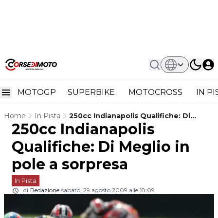
MOTOGP
SUPERBIKE
MOTOCROSS
IN P
Home
In Pista
250cc Indianapolis Qualifiche: Di
250cc Indianapolis
Meglio In Pole A Sorpresa
Qualifiche: Di Meglio in
pole a sorpresa
In Pista
di
Redazione
sabato, 29 agosto 2009 alle 18:09