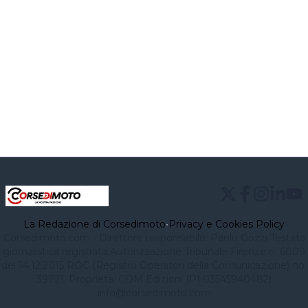
La Redazione di Corsedimoto
•
Privacy e Cookies Policy
Corsedimoto.com - Direttore responsabile: Paolo Gozzi Testata
giornalistica registrata Autorizzazione Tribunale Firenze n. 6009
del 14.12.2015 ROC (Registro Operatori della Comunicazione) no.
39721. Proprietà: CDM Edizioni (PI 03545940482)
info@corsedimoto.com