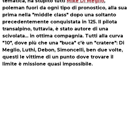
tematica, ha stupito tutti
Mike Di Meglio
,
poleman fuori da ogni tipo di pronostico, alla sua
prima nella "middle class" dopo una soltanto
precedentemente conquistata in 125. Il pilota
transalpino, tuttavia, è stato autore di una
scivolata... in ottima compagnia. Tutti alla curva
"10", dove più che una "buca" c'è un "cratere": Di
Meglio, Luthi, Debon, Simoncelli, ben due volte,
questi le vittime di un punto dove trovare il
limite è missione quasi impossibile.