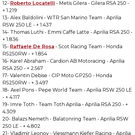
12-
Roberto Locatelli
- Metis Gilera - Gilera RSA 250 -
+ 1.219
13- Alex Baldolini - WTR San Marino Team - Aprilia
RSW 250 LE - + 1.437
14- Thomas Luthi - Emmi Caffe Latte - Aprilia RSA 250 -
+ 1.836
15-
Raffaele De Rosa
- Scot Racing Team - Honda
RS250RW - + 1.854
16- Karel Abraham - Cardion AB Motoracing - Aprilia
RSA 250 - + 2.567
17- Valentin Debise - CIP Moto GP250 - Honda
RS250RW - + 3.497
18- Axel Pons - Pepe World Team - Aprilia RSW 250 LE
- + 4.117
19- Imre Toth - Team Toth Aprilia - Aprilia RSA 250 - +
4.309
20- Balazs Nemeth - Balatonring Team - Aprilia RSW
250 LE - + 4.802
21- Vladimir Leonov - Viessmann Kiefer Racing - Aprilia