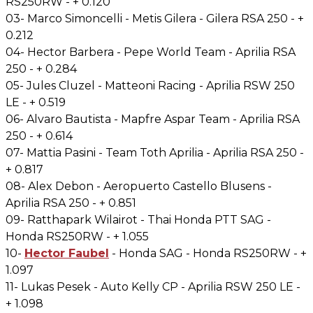
RS250RW - + 0.120
03- Marco Simoncelli - Metis Gilera - Gilera RSA 250 - +
0.212
04- Hector Barbera - Pepe World Team - Aprilia RSA
250 - + 0.284
05- Jules Cluzel - Matteoni Racing - Aprilia RSW 250
LE - + 0.519
06- Alvaro Bautista - Mapfre Aspar Team - Aprilia RSA
250 - + 0.614
07- Mattia Pasini - Team Toth Aprilia - Aprilia RSA 250 -
+ 0.817
08- Alex Debon - Aeropuerto Castello Blusens -
Aprilia RSA 250 - + 0.851
09- Ratthapark Wilairot - Thai Honda PTT SAG -
Honda RS250RW - + 1.055
10-
Hector Faubel
- Honda SAG - Honda RS250RW - +
1.097
11- Lukas Pesek - Auto Kelly CP - Aprilia RSW 250 LE -
+ 1.098