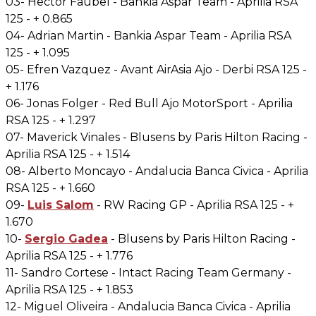
03- Hector Faubel - Bankia Aspar Team - Aprilia RSA
125 - + 0.865
04- Adrian Martin - Bankia Aspar Team - Aprilia RSA
125 - + 1.095
05- Efren Vazquez - Avant AirAsia Ajo - Derbi RSA 125 -
+ 1.176
06- Jonas Folger - Red Bull Ajo MotorSport - Aprilia
RSA 125 - + 1.297
07- Maverick Vinales - Blusens by Paris Hilton Racing -
Aprilia RSA 125 - + 1.514
08- Alberto Moncayo - Andalucia Banca Civica - Aprilia
RSA 125 - + 1.660
09-
Luis Salom
- RW Racing GP - Aprilia RSA 125 - +
1.670
10-
Sergio Gadea
- Blusens by Paris Hilton Racing -
Aprilia RSA 125 - + 1.776
11- Sandro Cortese - Intact Racing Team Germany -
Aprilia RSA 125 - + 1.853
12- Miguel Oliveira - Andalucia Banca Civica - Aprilia