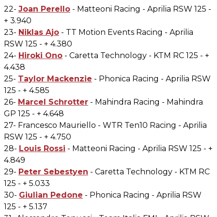
22-
Joan Perello
- Matteoni Racing - Aprilia RSW 125 -
+ 3.940
23-
Niklas Ajo
- TT Motion Events Racing - Aprilia
RSW 125 - + 4.380
24-
Hiroki Ono
- Caretta Technology - KTM RC 125 - +
4.438
25-
Taylor Mackenzie
- Phonica Racing - Aprilia RSW
125 - + 4.585
26-
Marcel Schrotter
- Mahindra Racing - Mahindra
GP 125 - + 4.648
27- Francesco Mauriello - WTR Ten10 Racing - Aprilia
RSW 125 - + 4.750
28-
Louis Rossi
- Matteoni Racing - Aprilia RSW 125 - +
4.849
29-
Peter Sebestyen
- Caretta Technology - KTM RC
125 - + 5.033
30-
Giulian Pedone
- Phonica Racing - Aprilia RSW
125 - + 5.137