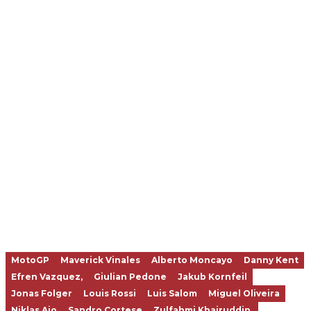
MotoGP
Maverick Vinales
Alberto Moncayo
Danny Kent
Efren Vazquez,
Giulian Pedone
Jakub Kornfeil
Jonas Folger
Louis Rossi
Luis Salom
Miguel Oliveira
Niklas Ajo
Sandro Cortese
Zulfahmi Khairuddin,