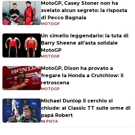
MotoGP, Casey Stoner non ha
svelato alcun segreto: la risposta
di Pecco Bagnaia
MOTOGP
Un cimelio leggendario: la tuta di
Barry Sheene all’asta solidale
MotoGP
MOTOGP
MotoGP, Dixon ha provato a
fregare la Honda a Crutchlow: il
retroscena
MOTOGP
Michael Dunlop il cerchio si
chiude: al Classic TT sulle orme di
papà Robert
IN PISTA