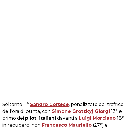
Soltanto 11°
Sandro Cortese
, penalizzato dal traffico
dell'ora di punta, con
Simone Grotzkyj Giorgi
13° e
primo dei
piloti italiani
davanti a
Luigi Morciano
18°
in recupero, non
Francesco Mauriello
(27°) e