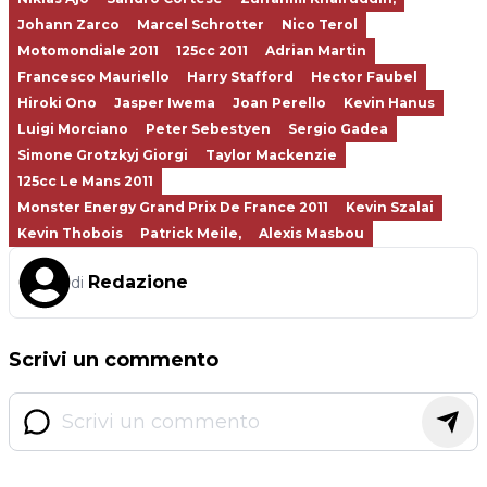
Johann Zarco
Marcel Schrotter
Nico Terol
Motomondiale 2011
125cc 2011
Adrian Martin
Francesco Mauriello
Harry Stafford
Hector Faubel
Hiroki Ono
Jasper Iwema
Joan Perello
Kevin Hanus
Luigi Morciano
Peter Sebestyen
Sergio Gadea
Simone Grotzkyj Giorgi
Taylor Mackenzie
125cc Le Mans 2011
Monster Energy Grand Prix De France 2011
Kevin Szalai
Kevin Thobois
Patrick Meile,
Alexis Masbou
Redazione
di
Scrivi un commento