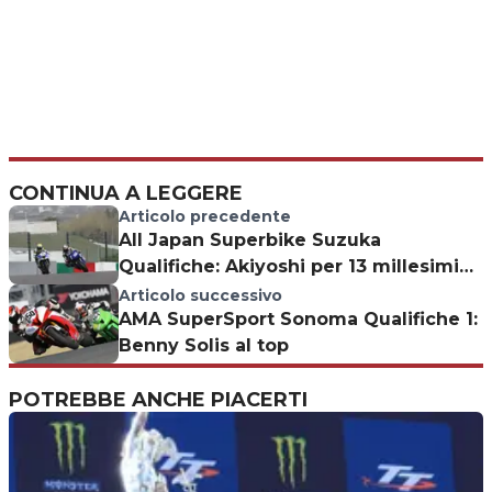
CONTINUA A LEGGERE
Articolo precedente
All Japan Superbike Suzuka
Qualifiche: Akiyoshi per 13 millesimi
su Kagayama
Articolo successivo
AMA SuperSport Sonoma Qualifiche 1:
Benny Solis al top
POTREBBE ANCHE PIACERTI