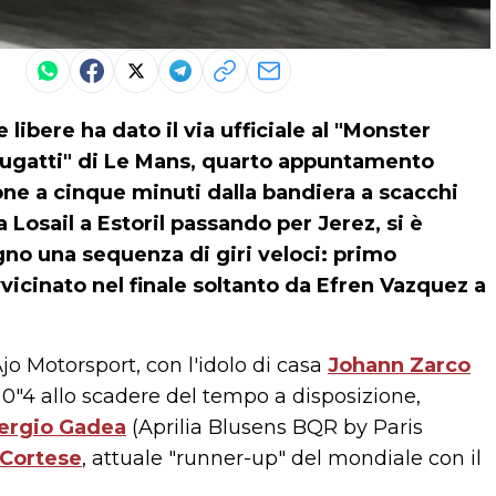
libere ha dato il via ufficiale al "Monster
"Bugatti" di Le Mans, quarto appuntamento
e a cinque minuti dalla bandiera a scacchi
 Losail a Estoril passando per Jerez, si è
egno una sequenza di giri veloci: primo
vvicinato nel finale soltanto da Efren Vazquez a
jo Motorsport, con l'idolo di casa
Johann Zarco
 0"4 allo scadere del tempo a disposizione,
ergio Gadea
(Aprilia Blusens BQR by Paris
Cortese
, attuale "runner-up" del mondiale con il