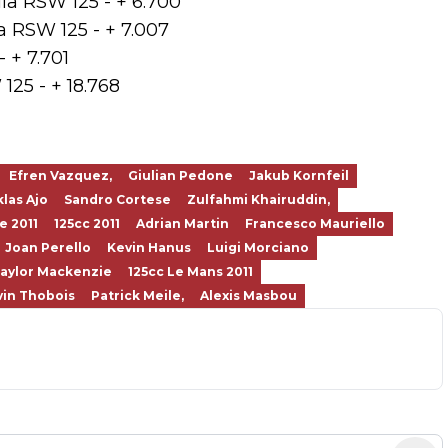
ia RSW 125 - + 6.700
ia RSW 125 - + 7.007
 + 7.701
125 - + 18.768
Efren Vazquez,
Giulian Pedone
Jakub Kornfeil
klas Ajo
Sandro Cortese
Zulfahmi Khairuddin,
 2011
125cc 2011
Adrian Martin
Francesco Mauriello
Joan Perello
Kevin Hanus
Luigi Morciano
aylor Mackenzie
125cc Le Mans 2011
vin Thobois
Patrick Meile,
Alexis Masbou