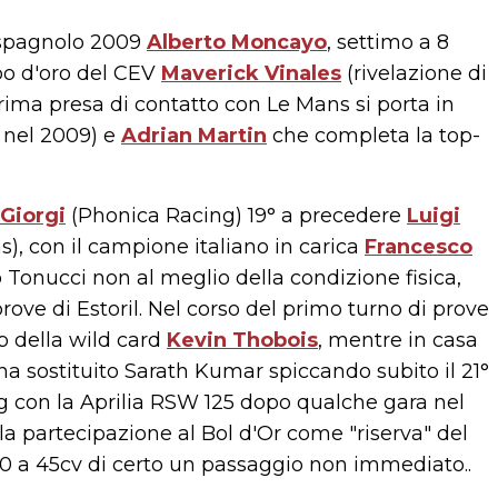
 spagnolo 2009
Alberto Moncayo
, settimo a 8
lbo d'oro del CEV
Maverick Vinales
(rivelazione di
 prima presa di contatto con Le Mans si porta in
 nel 2009) e
Adrian Martin
che completa la top-
Giorgi
(Phonica Racing) 19° a precedere
Luigi
), con il campione italiano in carica
Francesco
Tonucci non al meglio della condizione fisica,
prove di Estoril. Nel corso del primo turno di prove
p della wild card
Kevin Thobois
, mentre in casa
ha sostituito Sarath Kumar spiccando subito il 21°
ng con la Aprilia RSW 125 dopo qualche gara nel
la partecipazione al Bol d'Or come "riserva" del
 a 45cv di certo un passaggio non immediato..