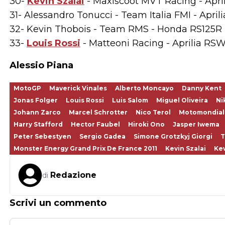
30-
Kevin Szalai
- Maxiscoot MVT Racing - April
31- Alessandro Tonucci - Team Italia FMI - April
32- Kevin Thobois - Team RMS - Honda RS125R -
33-
Louis Rossi
- Matteoni Racing - Aprilia RSW 
Alessio Piana
MotoGP
Maverick Vinales
Alberto Moncayo
Danny Kent
Jonas Folger
Louis Rossi
Luis Salom
Miguel Oliveira
Ni
Johann Zarco
Marcel Schrotter
Nico Terol
Motomondiale
Harry Stafford
Hector Faubel
Hiroki Ono
Jasper Iwema
Peter Sebestyen
Sergio Gadea
Simone Grotzkyj Giorgi
T
Monster Energy Grand Prix De France 2011
Kevin Szalai
Ke
Redazione
di
Scrivi un commento