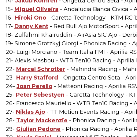
14-
Jakub Kornfeil
- Ongetta Centro Seta - April
15-
Miguel Oliveira
- Andalucia Banca Civica - Ap
16-
Hiroki Ono
- Caretta Technology - KTM RC 12
17-
Danny Kent
- Red Bull Ajo MotorSport - Apri
18- Zulfahmi Khairuddin - AirAsia SIC Ajo - Derb
19- Simone Grotzkyj Giorgi - Phonica Racing - Ap
20- Luigi Morciano - Team Italia FMI - Aprilia RS
21- Alexis Masbou - WTR Ten10 Racing - Aprilia 
22-
Marcel Schrotter
- Mahindra Racing - Mahin
23-
Harry Stafford
- Ongetta Centro Seta - Apri
24-
Joan Perello
- Matteoni Racing - Aprilia RSW
25-
Peter Sebestyen
- Caretta Technology - KTM
26- Francesco Mauriello - WTR Ten10 Racing - Ap
27-
Niklas Ajo
- TT Motion Events Racing - April
28-
Taylor Mackenzie
- Phonica Racing - Aprili
29-
Giulian Pedone
- Phonica Racing - Aprilia R