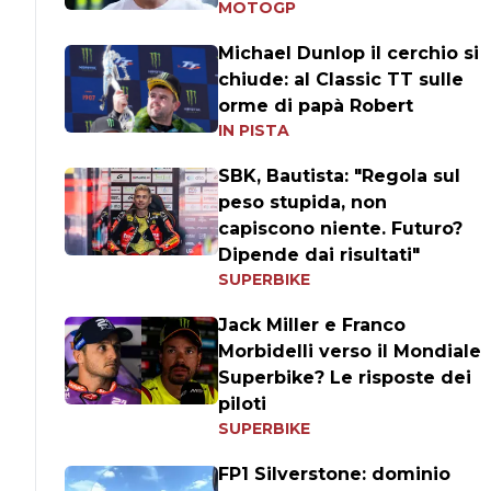
MOTOGP
Michael Dunlop il cerchio si
chiude: al Classic TT sulle
orme di papà Robert
IN PISTA
SBK, Bautista: "Regola sul
peso stupida, non
capiscono niente. Futuro?
Dipende dai risultati"
SUPERBIKE
Jack Miller e Franco
Morbidelli verso il Mondiale
Superbike? Le risposte dei
piloti
SUPERBIKE
FP1 Silverstone: dominio