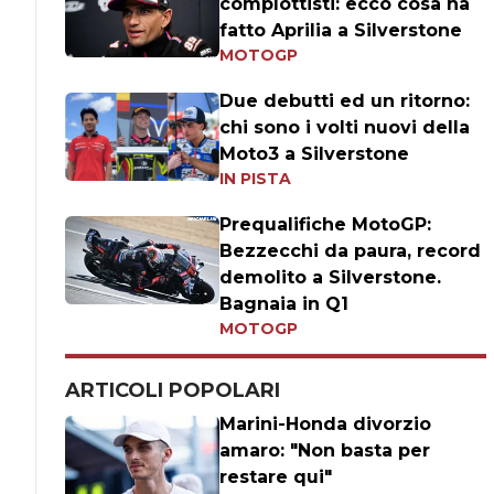
complottisti: ecco cosa ha
fatto Aprilia a Silverstone
MOTOGP
Due debutti ed un ritorno:
chi sono i volti nuovi della
Moto3 a Silverstone
IN PISTA
Prequalifiche MotoGP:
Bezzecchi da paura, record
demolito a Silverstone.
Bagnaia in Q1
MOTOGP
ARTICOLI POPOLARI
Marini-Honda divorzio
amaro: "Non basta per
restare qui"