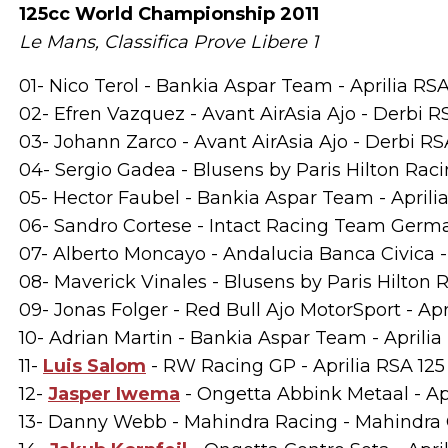
125cc World Championship 2011
Le Mans, Classifica Prove Libere 1
01- Nico Terol - Bankia Aspar Team - Aprilia RSA 
02- Efren Vazquez - Avant AirAsia Ajo - Derbi RS
03- Johann Zarco - Avant AirAsia Ajo - Derbi RSA
04- Sergio Gadea - Blusens by Paris Hilton Racin
05- Hector Faubel - Bankia Aspar Team - Aprilia
06- Sandro Cortese - Intact Racing Team German
07- Alberto Moncayo - Andalucia Banca Civica - 
08- Maverick Vinales - Blusens by Paris Hilton Ra
09- Jonas Folger - Red Bull Ajo MotorSport - April
10- Adrian Martin - Bankia Aspar Team - Aprilia R
11-
Luis Salom
- RW Racing GP - Aprilia RSA 125 
12-
Jasper Iwema
- Ongetta Abbink Metaal - Apri
13- Danny Webb - Mahindra Racing - Mahindra G