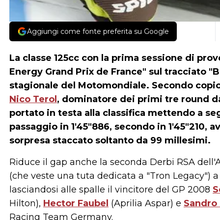
Aggiungi come fonte preferita su Google
La classe 125cc con la prima sessione di prove 
Energy Grand Prix de France" sul tracciato 
stagionale del Motomondiale. Secondo copion
Nico Terol
, dominatore dei primi tre round da
portato in testa alla classifica mettendo a s
passaggio in 1'45"886, secondo in 1'45"210, a
sorpresa staccato soltanto da 99 millesimi.
Riduce il gap anche la seconda Derbi RSA dell'A
(che veste una tuta dedicata a "Tron Legacy") a
lasciandosi alle spalle il vincitore del GP 2008
S
Hilton),
Hector Faubel
(Aprilia Aspar) e
Sandro 
Racing Team Germany.