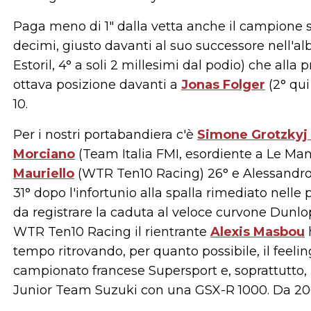
Paga meno di 1" dalla vetta anche il campione
decimi, giusto davanti al suo successore nell'a
Estoril, 4° a soli 2 millesimi dal podio) che alla
ottava posizione davanti a
Jonas Folger
(2° qui
10.
Per i nostri portabandiera c'è
Simone Grotzkyj 
Morciano
(Team Italia FMI, esordiente a Le Mans
Mauriello
(WTR Ten10 Racing) 26° e Alessandro 
31° dopo l'infortunio alla spalla rimediato nelle 
da registrare la caduta al veloce curvone Dunlo
WTR Ten10 Racing il rientrante
Alexis Masbou
tempo ritrovando, per quanto possibile, il feeli
campionato francese Supersport e, soprattutto, 
Junior Team Suzuki con una GSX-R 1000. Da 200