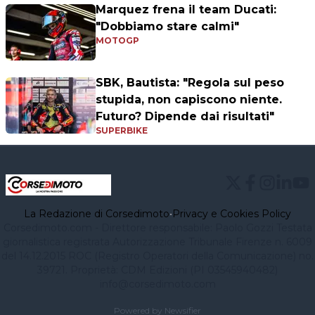
Marquez frena il team Ducati:
"Dobbiamo stare calmi"
MOTOGP
SBK, Bautista: "Regola sul peso
stupida, non capiscono niente.
Futuro? Dipende dai risultati"
SUPERBIKE
La Redazione di Corsedimoto
•
Privacy e Cookies Policy
Corsedimoto.com - Direttore responsabile: Paolo Gozzi Testata
giornalistica registrata Autorizzazione Tribunale Firenze n. 6009
del 14.12.2015 ROC (Registro Operatori della Comunicazione) no.
39721. Proprietà: CDM Edizioni (PI 03545940482)
info@corsedimoto.com
Powered by Newsifier