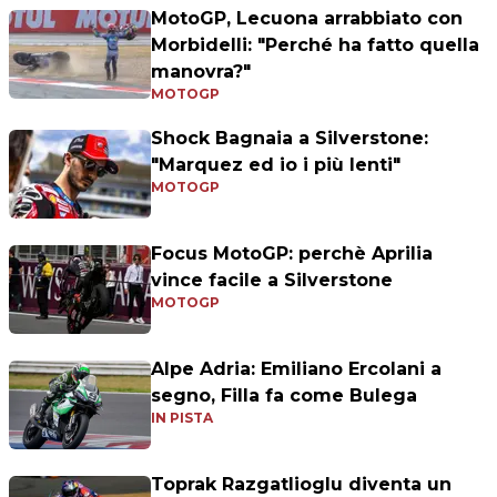
MotoGP, Lecuona arrabbiato con
Morbidelli: "Perché ha fatto quella
manovra?"
MOTOGP
Shock Bagnaia a Silverstone:
"Marquez ed io i più lenti"
MOTOGP
Focus MotoGP: perchè Aprilia
vince facile a Silverstone
MOTOGP
Alpe Adria: Emiliano Ercolani a
segno, Filla fa come Bulega
IN PISTA
Toprak Razgatlioglu diventa un