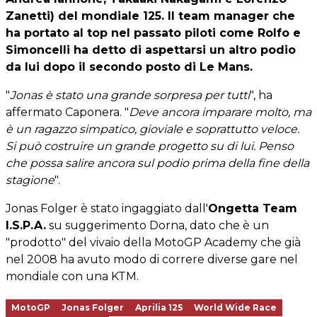
Zanetti) del mondiale 125. Il team manager che
ha portato al top nel passato piloti come Rolfo e
Simoncelli ha detto di aspettarsi un altro podio
da lui dopo il secondo posto di Le Mans.
"
Jonas è stato una grande sorpresa per tutti
", ha
affermato Caponera. "
Deve ancora imparare molto, ma
è un ragazzo simpatico, gioviale e soprattutto veloce.
Si può costruire un grande progetto su di lui. Penso
che possa salire ancora sul podio prima della fine della
stagione
".
Jonas Folger è stato ingaggiato dall'
Ongetta Team
I.S.P.A.
su suggerimento Dorna, dato che è un
"prodotto" del vivaio della MotoGP Academy che già
nel 2008 ha avuto modo di correre diverse gare nel
mondiale con una KTM.
MotoGP
Jonas Folger
Aprilia 125
World Wide Race