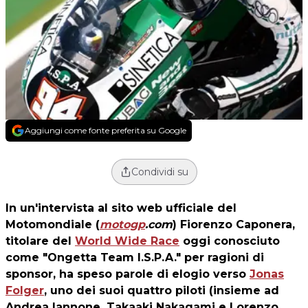
Aggiungi come fonte preferita su Google
Condividi su
In un'intervista al sito web ufficiale del
Motomondiale (
motogp
.com
) Fiorenzo Caponera,
titolare del
World Wide Race
oggi conosciuto
come "Ongetta Team I.S.P.A." per ragioni di
sponsor, ha speso parole di elogio verso
Jonas
Folger
, uno dei suoi quattro piloti (insieme ad
Andrea Iannone, Takaaki Nakagami e Lorenzo