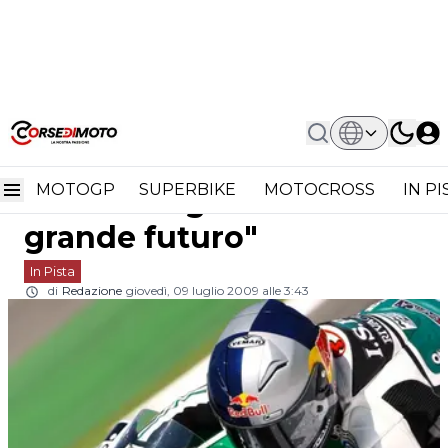
Home
In Pista
125cc: Fiorenzo Caponera "Jonas
125cc: Fiorenzo Caponera
Folger Ha Un Grande Futuro"
MOTOGP
SUPERBIKE
MOTOCROSS
IN P
"Jonas Folger ha un
grande futuro"
In Pista
di
Redazione
giovedì, 09 luglio 2009 alle 3:43