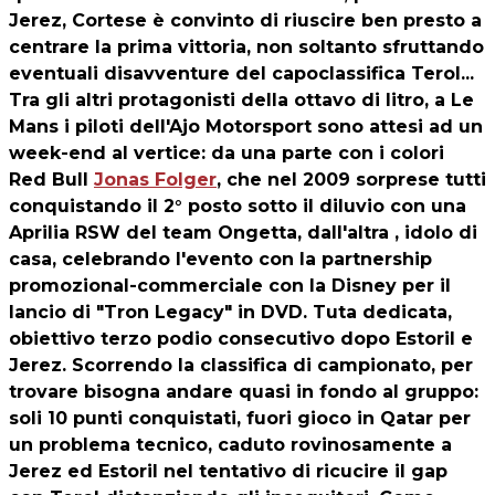
Jerez, Cortese è convinto di riuscire ben presto a
centrare la prima vittoria, non soltanto sfruttando
eventuali disavventure del capoclassifica Terol...
Tra gli altri protagonisti della ottavo di litro, a Le
Mans i piloti dell'Ajo Motorsport sono attesi ad un
week-end al vertice: da una parte con i colori
Red Bull
Jonas Folger
, che nel 2009 sorprese tutti
conquistando il 2° posto sotto il diluvio con una
Aprilia RSW del team Ongetta, dall'altra , idolo di
casa, celebrando l'evento con la partnership
promozional-commerciale con la Disney per il
lancio di "Tron Legacy" in DVD. Tuta dedicata,
obiettivo terzo podio consecutivo dopo Estoril e
Jerez. Scorrendo la classifica di campionato, per
trovare bisogna andare quasi in fondo al gruppo:
soli 10 punti conquistati, fuori gioco in Qatar per
un problema tecnico, caduto rovinosamente a
Jerez ed Estoril nel tentativo di ricucire il gap