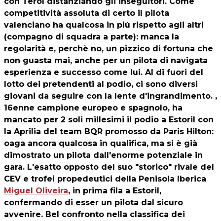
con Terol distanziando gli inseguitori. Come
competitività assoluta di certo il pilota
valenciano ha qualcosa in più rispetto agli altri
(compagno di squadra a parte): manca la
regolarità e, perchè no, un pizzico di fortuna che
non guasta mai, anche per un pilota di navigata
esperienza e successo come lui. Al di fuori del
lotto dei pretendenti al podio, ci sono diversi
giovani da seguire con la lente d'ingrandimento. ,
16enne campione europeo e spagnolo, ha
mancato per 2 soli millesimi il podio a Estoril con
la Aprilia del team BQR promosso da Paris Hilton:
oaga ancora qualcosa in qualifica, ma si è già
dimostrato un pilota dall'enorme potenziale in
gara. L'esatto opposto del suo "storico" rivale del
CEV e trofei propedeutici della Penisola Iberica
Miguel Oliveira
, in prima fila a Estoril,
confermando di esser un pilota dal sicuro
avvenire. Bel confronto nella classifica dei