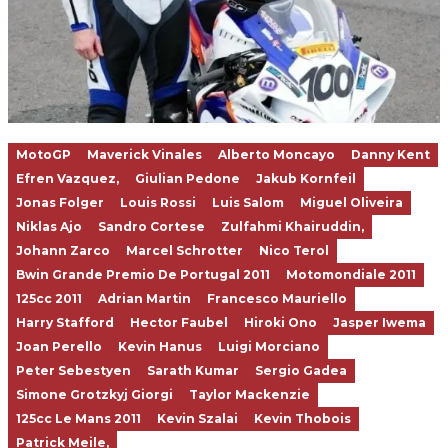
MotoGP
Maverick Vinales
Alberto Moncayo
Danny Kent
Efren Vazquez,
Giulian Pedone
Jakub Kornfeil
Jonas Folger
Louis Rossi
Luis Salom
Miguel Oliveira
Niklas Ajo
Sandro Cortese
Zulfahmi Khairuddin,
Johann Zarco
Marcel Schrotter
Nico Terol
Bwin Grande Premio De Portugal 2011
Motomondiale 2011
125cc 2011
Adrian Martin
Francesco Mauriello
Harry Stafford
Hector Faubel
Hiroki Ono
Jasper Iwema
Joan Perello
Kevin Hanus
Luigi Morciano
Peter Sebestyen
Sarath Kumar
Sergio Gadea
Simone Grotzkyj Giorgi
Taylor Mackenzie
125cc Le Mans 2011
Kevin Szalai
Kevin Thobois
Patrick Meile,