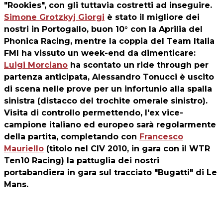
"Rookies", con gli tuttavia costretti ad inseguire.
Simone Grotzkyj Giorgi
è stato il migliore dei
nostri in Portogallo, buon 10° con la Aprilia del
Phonica Racing, mentre la coppia del Team Italia
FMI ha vissuto un week-end da dimenticare:
Luigi Morciano
ha scontato un ride through per
partenza anticipata, Alessandro Tonucci è uscito
di scena nelle prove per un infortunio alla spalla
sinistra (distacco del trochite omerale sinistro).
Visita di controllo permettendo, l'ex vice-
campione italiano ed europeo sarà regolarmente
della partita, completando con
Francesco
Mauriello
(titolo nel CIV 2010, in gara con il WTR
Ten10 Racing) la pattuglia dei nostri
portabandiera in gara sul tracciato "Bugatti" di Le
Mans.