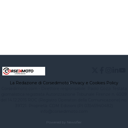
La Redazione di Corsedimoto
•
Privacy e Cookies Policy
Corsedimoto.com - Direttore responsabile: Paolo Gozzi Testata
giornalistica registrata Autorizzazione Tribunale Firenze n. 6009
del 14.12.2015 ROC (Registro Operatori della Comunicazione) no.
39721. Proprietà: CDM Edizioni (PI 03545940482)
info@corsedimoto.com
Powered by Newsifier