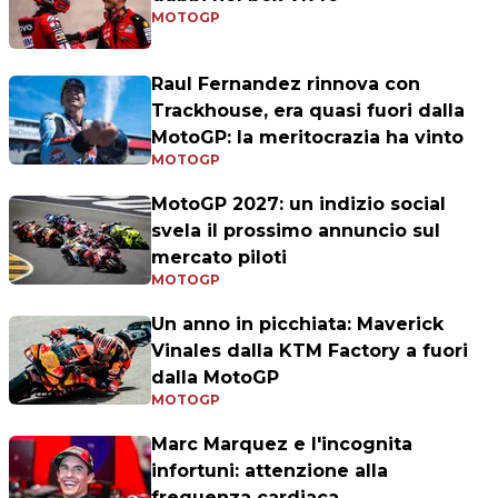
MOTOGP
Raul Fernandez rinnova con
Trackhouse, era quasi fuori dalla
MotoGP: la meritocrazia ha vinto
MOTOGP
MotoGP 2027: un indizio social
svela il prossimo annuncio sul
mercato piloti
MOTOGP
Un anno in picchiata: Maverick
Vinales dalla KTM Factory a fuori
dalla MotoGP
MOTOGP
Marc Marquez e l'incognita
infortuni: attenzione alla
frequenza cardiaca