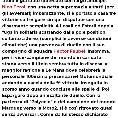
titolo è già stato ipotecato con largo anticipo.
Nico Terol
, con una netta supremazia a tratti (per
gli avversari) imbarazzante, si è portato a casa tre
vittorie su tre gare sin qui disputate con una
disarmante semplicità. A Losail ed Estoril doppia
fuga in solitaria scattando dalla pole position,
soltanto a Jerez (complici le avverse condizioni
climatiche) una parvenza di duello con il suo
compagno di squadra
Hector Faubel
. Insomma,
per il vice-campione del mondo in carica la
strada verso il titolo sembra tutta in discesa, a
maggior ragione a Le Mans dove celebrerà la
personale 100esima presenza nel Motomondiale
andando a caccia della 9° vittoria, inseguita lo
scorso anno quando concluse alle spalle di Pol
Espargaro dopo un esaltante duello. Con la
partenza di "Polyccio" e del campione del mondo
Marquez verso la Moto2, si è così ritrovato quasi
senza avversari. Come da lui stesso dichiarato