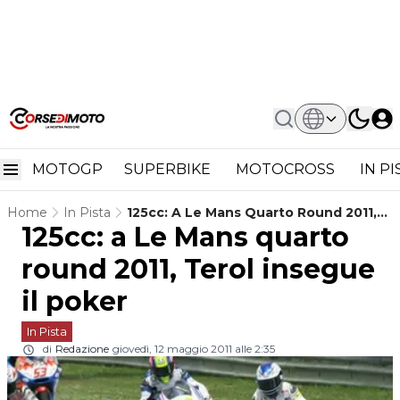
MOTOGP
SUPERBIKE
MOTOCROSS
IN P
Home
In Pista
125cc: A Le Mans Quarto Round 2011,
125cc: a Le Mans quarto
Terol Insegue Il Poker
round 2011, Terol insegue
il poker
In Pista
di
Redazione
giovedì, 12 maggio 2011 alle 2:35