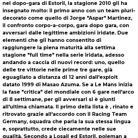
nel dopo-gara di Estoril, la stagione 2010 gli ha
insegnato molto: il primo anno con un team pluri-
decorato come quello di Jorge "Aspar" Martinez,
il confronto corpo-a-corpo, gara dopo gara, con
avversari dalle legittime ambizioni iridate. Due
elementi che gli hanno consentito di
raggiungere la piena maturità alla settima
stagione "full time" nella serie iridata, adesso
andando a caccia di nuovi record: uno, quello
delle tre vittorie nelle prime tre gare, già
eguagliato a distanza di 12 anni dall'exploit
datato 1999 di Masao Azuma. Se a Le Mans inizia
la fase "critica" del mondiale con 6 gare nell'arco
di 8 settimane, per gli avversari si è giunti
all'ultima chiamata. Il primo della lista è , rinato e
ritrovato grazie all'accordo con il Racing Team
Germany, squadra che parla la sua stessa lingua
e, soprattutto, crede ciecamente nelle sue
qualità. Secondo a Losail ed Estoril, poleman a