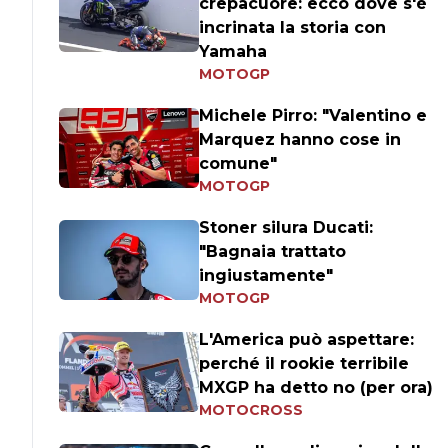
crepacuore: ecco dove s'è
incrinata la storia con
Yamaha
MOTOGP
Michele Pirro: "Valentino e
Marquez hanno cose in
comune"
MOTOGP
Stoner silura Ducati:
"Bagnaia trattato
ingiustamente"
MOTOGP
L'America può aspettare:
perché il rookie terribile
MXGP ha detto no (per ora)
MOTOCROSS