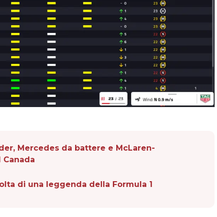
eader, Mercedes da battere e McLaren-
el Canada
volta di una leggenda della Formula 1