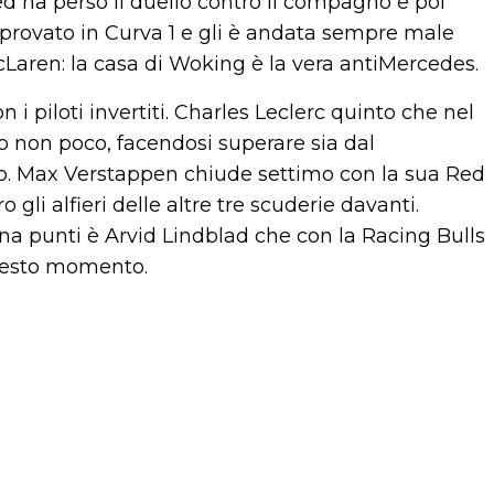
ed ha perso il duello contro il compagno e poi
 provato in Curva 1 e gli è andata sempre male
McLaren: la casa di Woking è la vera antiMercedes.
 piloti invertiti. Charles Leclerc quinto che nel
o non poco, facendosi superare sia dal
ro. Max Verstappen chiude settimo con la sua Red
 gli alfieri delle altre tre scuderie davanti.
na punti è Arvid Lindblad che con la Racing Bulls
questo momento.