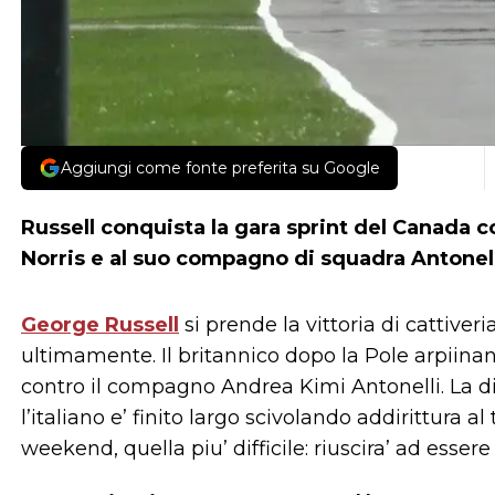
Aggiungi come fonte preferita su Google
Russell conquista la gara sprint del Canada 
Norris e al suo compagno di squadra Antonel
George Russell
si prende la vittoria di cattiveri
ultimamente. Il britannico dopo la Pole arpiina
contro il compagno Andrea Kimi Antonelli. La dif
l’italiano e’ finito largo scivolando addirittura al 
weekend, quella piu’ difficile: riuscira’ ad esse