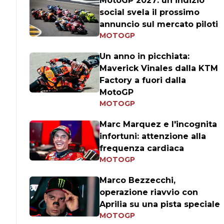
MotoGP 2027: un indizio
social svela il prossimo
annuncio sul mercato piloti
MOTOGP
Un anno in picchiata:
Maverick Vinales dalla KTM
Factory a fuori dalla
MotoGP
MOTOGP
Marc Marquez e l'incognita
infortuni: attenzione alla
frequenza cardiaca
MOTOGP
Marco Bezzecchi,
operazione riavvio con
Aprilia su una pista speciale
MOTOGP