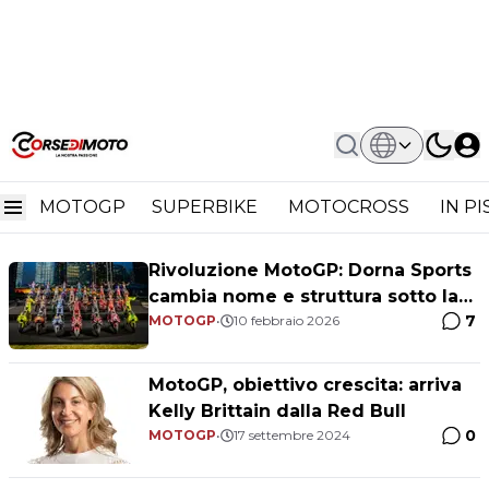
Home
Dorna Sports
Dorna Sports
MOTOGP
SUPERBIKE
MOTOCROSS
IN P
Rivoluzione MotoGP: Dorna Sports
cambia nome e struttura sotto la
7
guida di Liberty Media
MOTOGP
•
10 febbraio 2026
MotoGP, obiettivo crescita: arriva
Kelly Brittain dalla Red Bull
0
MOTOGP
•
17 settembre 2024