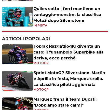
Quiles sotto i ferri mantiene un
vantaggio-monstre: la classifica
Moto3 dopo Silverstone
IN PISTA
ARTICOLI POPOLARI
Toprak Razgatlioglu diventa un
caso: il funambolo Superbike alla
deriva, ecco perché
MOTOGP
Sprint MotoGP Silverstone: Martin
e Aprilia in festa, Marquez crolla.
La classifica piloti aggiornata
MOTOGP
Marquez frena il team Ducati:
"Dobbiamo stare calmi"