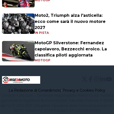
MOTOGP
Moto2, Triumph alza l'asticella:
ecco come sarà il nuovo motore
2027
IN PISTA
MotoGP Silverstone: Fernandez
capolavoro, Bezzecchi eroico. La
classifica piloti aggiornata
MOTOGP
La Redazione di Corsedimoto
•
Privacy e Cookies Policy
Corsedimoto.com - Direttore responsabile: Paolo Gozzi Testata
giornalistica registrata Autorizzazione Tribunale Firenze n. 6009
del 14.12.2015 ROC (Registro Operatori della Comunicazione) no.
39721. Proprietà: CDM Edizioni (PI 03545940482)