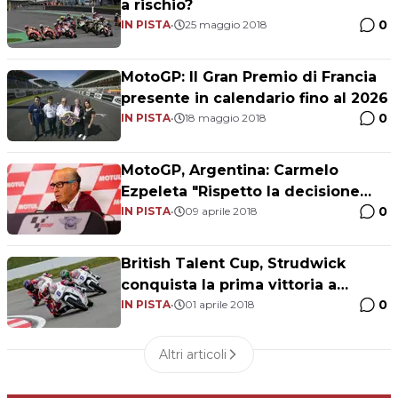
a rischio?
0
IN PISTA
•
25 maggio 2018
MotoGP: Il Gran Premio di Francia
presente in calendario fino al 2026
0
IN PISTA
•
18 maggio 2018
MotoGP, Argentina: Carmelo
Ezpeleta "Rispetto la decisione
0
presa dai commissari, era quella
IN PISTA
•
09 aprile 2018
giusta"
British Talent Cup, Strudwick
conquista la prima vittoria a
0
Donington
IN PISTA
•
01 aprile 2018
Altri articoli