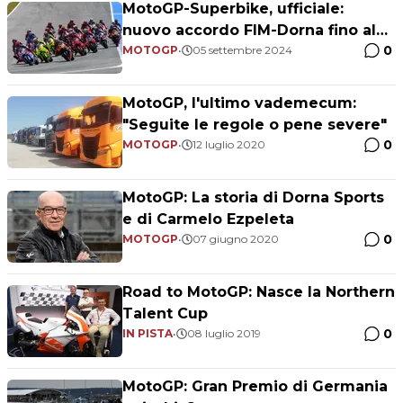
MotoGP-Superbike, ufficiale:
nuovo accordo FIM-Dorna fino al
0
2060
MOTOGP
•
05 settembre 2024
MotoGP, l'ultimo vademecum:
"Seguite le regole o pene severe"
0
MOTOGP
•
12 luglio 2020
MotoGP: La storia di Dorna Sports
e di Carmelo Ezpeleta
0
MOTOGP
•
07 giugno 2020
Road to MotoGP: Nasce la Northern
Talent Cup
0
IN PISTA
•
08 luglio 2019
MotoGP: Gran Premio di Germania