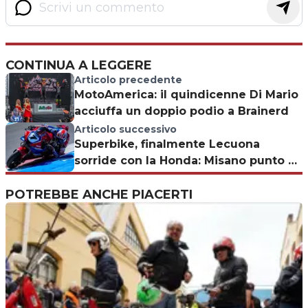
CONTINUA A LEGGERE
Articolo precedente
MotoAmerica: il quindicenne Di Mario
acciuffa un doppio podio a Brainerd
Articolo successivo
Superbike, finalmente Lecuona
sorride con la Honda: Misano punto di
svolta?
POTREBBE ANCHE PIACERTI