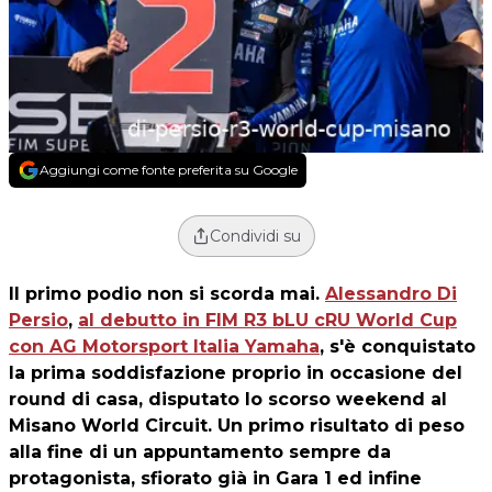
Aggiungi come fonte preferita su Google
Condividi su
Il primo podio non si scorda mai.
Alessandro Di
Persio
,
al debutto in FIM R3 bLU cRU World Cup
con AG Motorsport Italia Yamaha
, s'è conquistato
la prima soddisfazione proprio in occasione del
round di casa, disputato lo scorso weekend al
Misano World Circuit. Un primo risultato di peso
alla fine di un appuntamento sempre da
protagonista, sfiorato già in Gara 1 ed infine