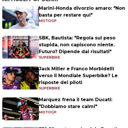
Marini-Honda divorzio amaro: "Non
basta per restare qui"
MOTOGP
SBK, Bautista: "Regola sul peso
stupida, non capiscono niente.
Futuro? Dipende dai risultati"
SUPERBIKE
Jack Miller e Franco Morbidelli
verso il Mondiale Superbike? Le
risposte dei piloti
SUPERBIKE
Marquez frena il team Ducati:
"Dobbiamo stare calmi"
MOTOGP