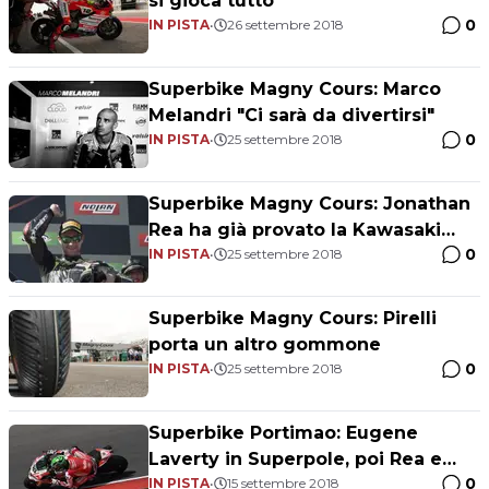
si gioca tutto
0
IN PISTA
•
26 settembre 2018
Superbike Magny Cours: Marco
Melandri "Ci sarà da divertirsi"
0
IN PISTA
•
25 settembre 2018
Superbike Magny Cours: Jonathan
Rea ha già provato la Kawasaki
0
2019
IN PISTA
•
25 settembre 2018
Superbike Magny Cours: Pirelli
porta un altro gommone
0
IN PISTA
•
25 settembre 2018
Superbike Portimao: Eugene
Laverty in Superpole, poi Rea e
0
Melandri
IN PISTA
•
15 settembre 2018