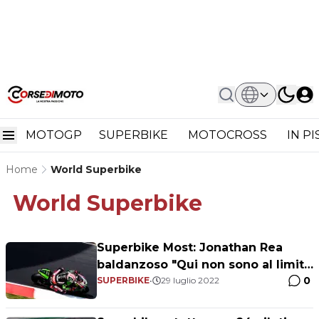
MOTOGP
SUPERBIKE
MOTOCROSS
IN P
Home
World Superbike
World Superbike
Superbike Most: Jonathan Rea
baldanzoso "Qui non sono al limite
0
come un anno fa"
SUPERBIKE
•
29 luglio 2022