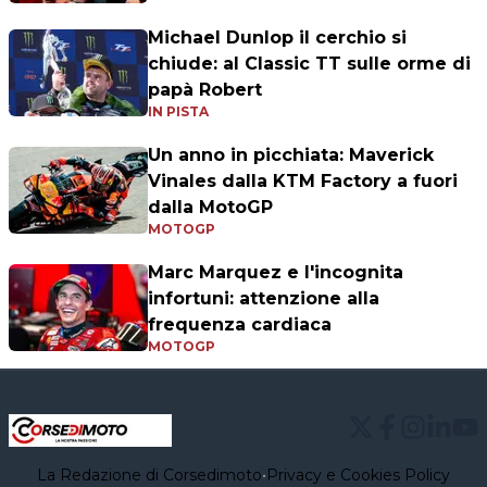
Michael Dunlop il cerchio si
chiude: al Classic TT sulle orme di
papà Robert
IN PISTA
Un anno in picchiata: Maverick
Vinales dalla KTM Factory a fuori
dalla MotoGP
MOTOGP
Marc Marquez e l'incognita
infortuni: attenzione alla
frequenza cardiaca
MOTOGP
La Redazione di Corsedimoto
•
Privacy e Cookies Policy