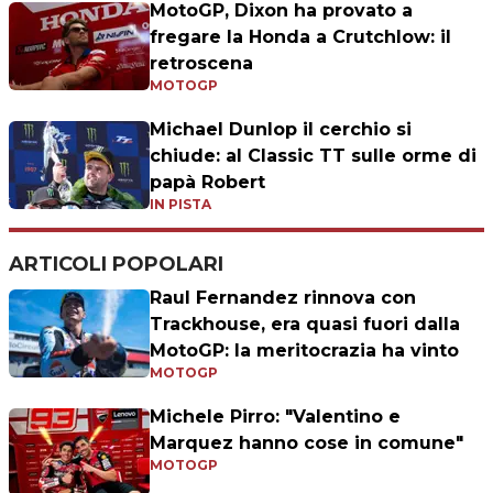
MotoGP, Dixon ha provato a
fregare la Honda a Crutchlow: il
retroscena
MOTOGP
Michael Dunlop il cerchio si
chiude: al Classic TT sulle orme di
papà Robert
IN PISTA
ARTICOLI POPOLARI
Raul Fernandez rinnova con
Trackhouse, era quasi fuori dalla
MotoGP: la meritocrazia ha vinto
MOTOGP
Michele Pirro: "Valentino e
Marquez hanno cose in comune"
MOTOGP