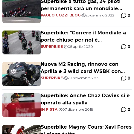
Superbike a tutto gas, 24 piloti
permanenti: sarà un mondiale
0
fighissimo!
PAOLO GOZZI BLOG
•
25 gennaio 2022
Superbike: "Correre il Mondiale a
porte chiuse per noi è
0
insostenibile"
SUPERBIKE
•
05 aprile 2020
Nuova M2 Racing, rinnovo con
Aprilia e 3 wild card WSBK con
0
Ponsson
SUPERBIKE
•
29 novembre 2019
Superbike: Anche Chaz Davies si è
operato alla spalla
0
IN PISTA
•
07 dicembre 2018
Superbike Magny Cours: Xavi Fores