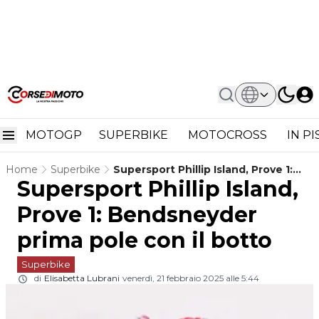
MOTOGP
SUPERBIKE
MOTOCROSS
IN P
Home
Superbike
Supersport Phillip Island, Prove 1:
Supersport Phillip Island,
Bendsneyder Prima Pole Con Il
Botto
Prove 1: Bendsneyder
prima pole con il botto
Superbike
di
Elisabetta Lubrani
venerdì, 21 febbraio 2025 alle 5:44