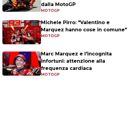
dalla MotoGP
MOTOGP
Michele Pirro: "Valentino e
Marquez hanno cose in comune"
MOTOGP
Marc Marquez e l'incognita
infortuni: attenzione alla
frequenza cardiaca
MOTOGP