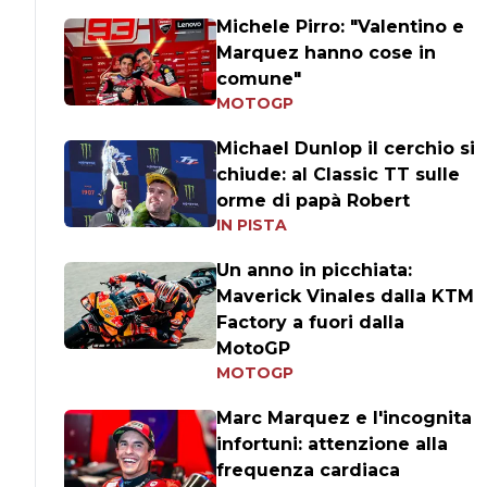
Michele Pirro: "Valentino e
Marquez hanno cose in
comune"
MOTOGP
Michael Dunlop il cerchio si
chiude: al Classic TT sulle
orme di papà Robert
IN PISTA
Un anno in picchiata:
Maverick Vinales dalla KTM
Factory a fuori dalla
MotoGP
MOTOGP
Marc Marquez e l'incognita
infortuni: attenzione alla
frequenza cardiaca