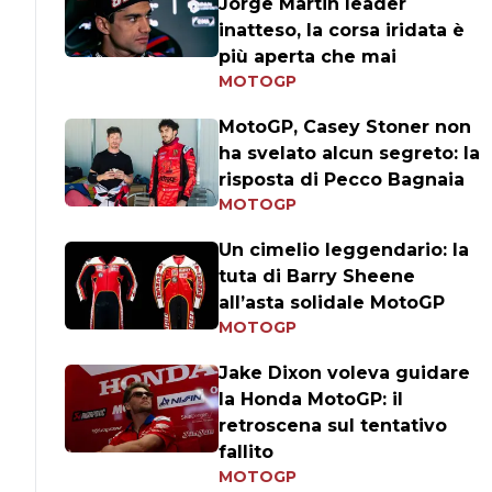
Jorge Martin leader
inatteso, la corsa iridata è
più aperta che mai
MOTOGP
MotoGP, Casey Stoner non
ha svelato alcun segreto: la
risposta di Pecco Bagnaia
MOTOGP
Un cimelio leggendario: la
tuta di Barry Sheene
all’asta solidale MotoGP
MOTOGP
Jake Dixon voleva guidare
la Honda MotoGP: il
retroscena sul tentativo
fallito
MOTOGP