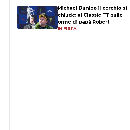
Michael Dunlop il cerchio si
chiude: al Classic TT sulle
orme di papà Robert
IN PISTA