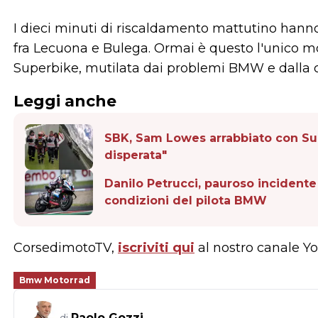
I dieci minuti di riscaldamento mattutino hanno 
fra Lecuona e Bulega. Ormai è questo l'unico mo
Superbike, mutilata dai problemi BMW e dalla 
Leggi anche
SBK, Sam Lowes arrabbiato con Sur
disperata"
Danilo Petrucci, pauroso incident
condizioni del pilota BMW
CorsedimotoTV,
iscriviti qui
al nostro canale 
Bmw Motorrad
Paolo Gozzi
di