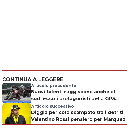
CONTINUA A LEGGERE
Articolo precedente
Nuovi talenti ruggiscono anche al
sud, ecco i protagonisti della GP3
nella Murgia
Articolo successivo
Diggia pericolo scampato tra i detriti:
Valentino Rossi pensiero per Marquez