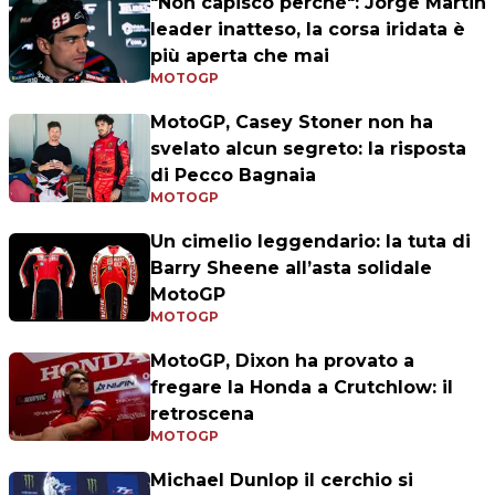
"Non capisco perché": Jorge Martin
leader inatteso, la corsa iridata è
più aperta che mai
MOTOGP
MotoGP, Casey Stoner non ha
svelato alcun segreto: la risposta
di Pecco Bagnaia
MOTOGP
Un cimelio leggendario: la tuta di
Barry Sheene all’asta solidale
MotoGP
MOTOGP
MotoGP, Dixon ha provato a
fregare la Honda a Crutchlow: il
retroscena
MOTOGP
Michael Dunlop il cerchio si