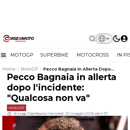
MOTOGP
SUPERBIKE
MOTOCROSS
IN P
Home
MotoGP
Pecco Bagnaia In Allerta Dopo
Pecco Bagnaia in allerta
L'incidente: "Qualcosa Non Va"
dopo l'incidente:
"Qualcosa non va"
MotoGP
di
Luigi Ciamburro
mercoledì, 20 maggio 2026 alle 9:37