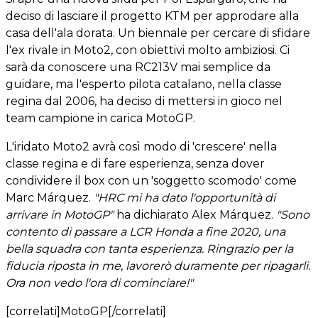
deciso di lasciare il progetto KTM per approdare alla
casa dell'ala dorata. Un biennale per cercare di sfidare
l'ex rivale in Moto2, con obiettivi molto ambiziosi. Ci
sarà da conoscere una RC213V mai semplice da
guidare, ma l'esperto pilota catalano, nella classe
regina dal 2006, ha deciso di mettersi in gioco nel
team campione in carica MotoGP.
L'iridato Moto2 avrà così modo di 'crescere' nella
classe regina e di fare esperienza, senza dover
condividere il box con un 'soggetto scomodo' come
Marc Márquez.
"HRC mi ha dato l'opportunità di
arrivare in MotoGP"
ha dichiarato Alex Márquez.
"Sono
contento di passare a LCR Honda a fine 2020, una
bella squadra con tanta esperienza. Ringrazio per la
fiducia riposta in me, lavorerò duramente per ripagarli.
Ora non vedo l'ora di cominciare!"
[correlati]MotoGP[/correlati]