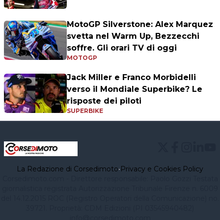
MotoGP Silverstone: Alex Marquez
svetta nel Warm Up, Bezzecchi
soffre. Gli orari TV di oggi
MOTOGP
Jack Miller e Franco Morbidelli
verso il Mondiale Superbike? Le
risposte dei piloti
SUPERBIKE
La Redazione di Corsedimoto
•
Privacy e Cookies Policy
Corsedimoto.com - Direttore responsabile: Paolo Gozzi Testata
giornalistica registrata Autorizzazione Tribunale Firenze n. 6009
del 14.12.2015 ROC (Registro Operatori della Comunicazione) no.
39721. Proprietà: CDM Edizioni (PI 03545940482)
info@corsedimoto.com