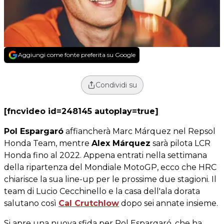
Aggiungi come fonte preferita su Google
Condividi su
[fncvideo id=248145 autoplay=true]
Pol Espargaró
affiancherà Marc Márquez nel Repsol
Honda Team, mentre
Alex Márquez
sarà pilota LCR
Honda fino al 2022. Appena entrati nella settimana
della ripartenza del Mondiale MotoGP, ecco che HRC
chiarisce la sua line-up per le prossime due stagioni. Il
team di Lucio Cecchinello e la casa dell'ala dorata
salutano così
Cal Crutchlow
dopo sei annate insieme.
Si apre una nuova sfida per Pol Espargaró, che ha