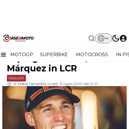
Home
MotoGP
MotoGP UFFICIALE Pol Espargaró In
MotoGP UFFICIALE Pol
HRC, Alex Márquez In LCR
MOTOGP
SUPERBIKE
MOTOCROSS
IN P
Espargaró in HRC, Alex
Márquez in LCR
MotoGP
di
Diana Tamantini
lunedì, 13 luglio 2020 alle 10:21