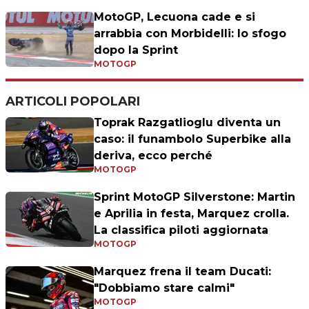
MotoGP, Lecuona cade e si
arrabbia con Morbidelli: lo sfogo
dopo la Sprint
MOTOGP
ARTICOLI POPOLARI
Toprak Razgatlioglu diventa un
caso: il funambolo Superbike alla
deriva, ecco perché
MOTOGP
Sprint MotoGP Silverstone: Martin
e Aprilia in festa, Marquez crolla.
La classifica piloti aggiornata
MOTOGP
Marquez frena il team Ducati:
"Dobbiamo stare calmi"
MOTOGP