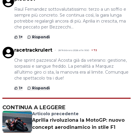
Raul Fernandez sottovalutatissimo: terzo a un soffio e
sempre più concreto. Se continua così, la gara lunga
potrebbe regalargli ancora di più. Aprilia in crescita, ma
che peccato per Bezzecchi…
1
+
Rispondi
racetrackrulert
28 febbraio 2026 alle 9:50
+
72
Che sprint pazzesca! Acosta già da veterano: gestione,
sorpassi e sangue freddo. La penalità a Marquez
all’ultimo giro ci sta, la manovra era al limite. Comunque
che spettacolo tra i due!
1
+
Rispondi
CONTINUA A LEGGERE
Articolo precedente
Aprilia rivoluziona la MotoGP: nuovo
concept aerodinamico in stile F1