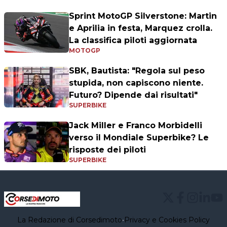
Sprint MotoGP Silverstone: Martin
e Aprilia in festa, Marquez crolla.
La classifica piloti aggiornata
MOTOGP
SBK, Bautista: "Regola sul peso
stupida, non capiscono niente.
Futuro? Dipende dai risultati"
SUPERBIKE
Jack Miller e Franco Morbidelli
verso il Mondiale Superbike? Le
risposte dei piloti
SUPERBIKE
La Redazione di Corsedimoto
•
Privacy e Cookies Policy