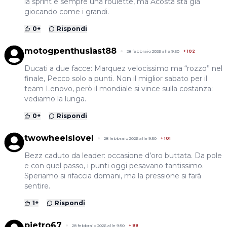
la sprint è sempre una roulette, ma Acosta sta già
giocando come i grandi.
0
+
Rispondi
motogpenthusiast88
28 febbraio 2026 alle 9:50
+
102
Ducati a due facce: Marquez velocissimo ma “rozzo” nel
finale, Pecco solo a punti. Non il miglior sabato per il
team Lenovo, però il mondiale si vince sulla costanza:
vediamo la lunga.
0
+
Rispondi
twowheelslovel
28 febbraio 2026 alle 9:50
+
101
Bezz caduto da leader: occasione d’oro buttata. Da pole
e con quel passo, i punti oggi pesavano tantissimo.
Speriamo si rifaccia domani, ma la pressione si farà
sentire.
1
+
Rispondi
pietro67
28 febbraio 2026 alle 9:50
+
88