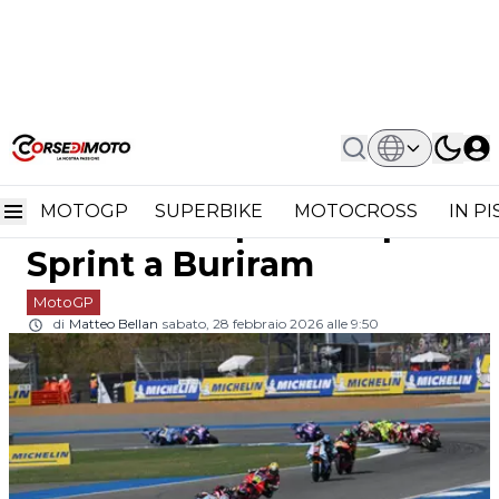
Home
MotoGP
MotoGP Thailandia 2026: La Classifica
MotoGP Thailandia 2026:
Piloti Dopo La Sprint A Buriram
MOTOGP
SUPERBIKE
MOTOCROSS
IN P
la classifica piloti dopo la
Sprint a Buriram
MotoGP
di
Matteo Bellan
sabato, 28 febbraio 2026 alle 9:50