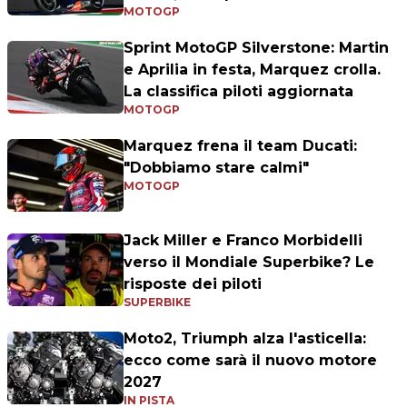
MOTOGP
Sprint MotoGP Silverstone: Martin
e Aprilia in festa, Marquez crolla.
La classifica piloti aggiornata
MOTOGP
Marquez frena il team Ducati:
"Dobbiamo stare calmi"
MOTOGP
Jack Miller e Franco Morbidelli
verso il Mondiale Superbike? Le
risposte dei piloti
SUPERBIKE
Moto2, Triumph alza l'asticella:
ecco come sarà il nuovo motore
2027
IN PISTA