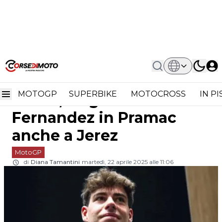
Home
MotoGP
MotoGP: Oliveira Ancora Fermo,
MotoGP: Oliveira ancora
Augusto Fernandez In Pramac Anche
A Jerez
MOTOGP
SUPERBIKE
MOTOCROSS
IN P
fermo, Augusto
Fernandez in Pramac
anche a Jerez
MotoGP
di
Diana Tamantini
martedì, 22 aprile 2025 alle 11:06