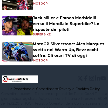
MOTOGP
Jack Miller e Franco Morbidelli
verso il Mondiale Superbike? Le
risposte dei piloti
SUPERBIKE
MotoGP Silverstone: Alex Marquez
svetta nel Warm Up, Bezzecchi
soffre. Gli orari TV di oggi
MOTOGP
La Redazione di Corsedimoto
•
Privacy e Cookies Policy
Corsedimoto.com - Direttore responsabile: Paolo Gozzi Testata
giornalistica registrata Autorizzazione Tribunale Firenze n. 6009
del 14.12.2015 ROC (Registro Operatori della Comunicazione) no.