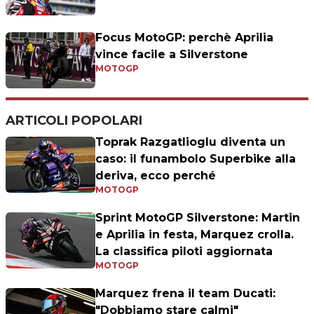
Focus MotoGP: perchè Aprilia
vince facile a Silverstone
MOTOGP
ARTICOLI POPOLARI
Toprak Razgatlioglu diventa un
caso: il funambolo Superbike alla
deriva, ecco perché
MOTOGP
Sprint MotoGP Silverstone: Martin
e Aprilia in festa, Marquez crolla.
La classifica piloti aggiornata
MOTOGP
Marquez frena il team Ducati:
"Dobbiamo stare calmi"