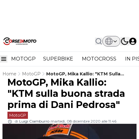
MOTOGP
SUPERBIKE
MOTOCROSS
IN P
Home
MotoGP
MotoGP, Mika Kallio: "KTM Sulla
MotoGP, Mika Kallio:
Buona Strada Prima Di Dani Pedrosa"
"KTM sulla buona strada
prima di Dani Pedrosa"
MotoGP
di
Luigi Ciamburro
martedì, 08 dicembre 2020 alle 11:46