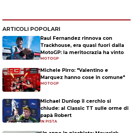
ARTICOLI POPOLARI
Raul Fernandez rinnova con
Trackhouse, era quasi fuori dalla
MotoGP: la meritocrazia ha vinto
MOTOGP
Michele Pirro: "Valentino e
Marquez hanno cose in comune"
MOTOGP
Michael Dunlop il cerchio si
chiude: al Classic TT sulle orme di
papà Robert
IN PISTA