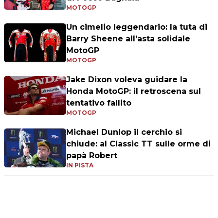
MOTOGP
Un cimelio leggendario: la tuta di
Barry Sheene all’asta solidale
MotoGP
MOTOGP
Jake Dixon voleva guidare la
Honda MotoGP: il retroscena sul
tentativo fallito
MOTOGP
Michael Dunlop il cerchio si
chiude: al Classic TT sulle orme di
papà Robert
IN PISTA