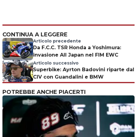
CONTINUA A LEGGERE
Articolo precedente
Da F.C.C. TSR Honda a Yoshimura:
invasione All Japan nel FIM EWC
Articolo successivo
Superbike: Ayrton Badovini riparte dal
CIV con Guandalini e BMW
POTREBBE ANCHE PIACERTI