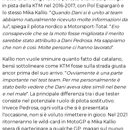
in pista della KTM nel 2016-2017, con Pol Espargarò e
lo stesso Mika Kallio. "
Quando Dani si è unito al team
abbiamo naturalmente ricevuto molte informazioni da
lui
", spiega il pilota nordico a Motorsport-Total. "
Ero
consapevole che se la moto fosse migliorata il merito
sarebbe stato attribuito a Dani Pedrosa. Ma sappiamo
che non è così. Molte persone ci hanno lavorato
".
Kallio non vuole sminuire quanto fatto dal catalano,
bensì sottolineare come KTM fosse sulla strada giusta
ancor prima del suo arrivo. "
Ovviamente è una parte
importante nel test team. Per me personalmente è
stato bello vedere che Dani aveva idee simili nel bene
e nel male
". La principale differenza tra i due tester
consiste nel potenziale ruolo di pilota sostitutivo.
Invece Pedrosa, ogni volta che si è presentata
l'occasione, non si è voluto rimettere in gioco. Nel 2021
ritorneranno le wild-card in MotoGP e Mika Kallio
spera di partecipare a qualche GP, magari sul nuovo