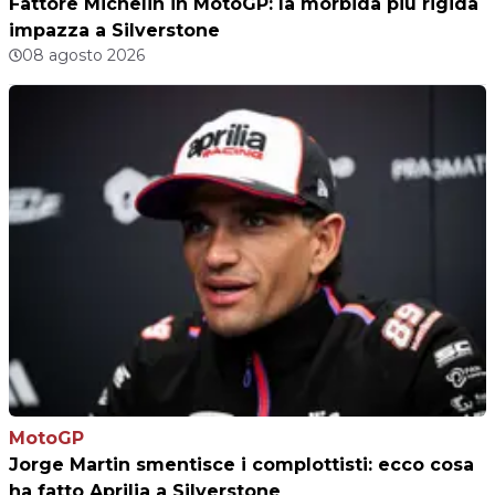
Fattore Michelin in MotoGP: la morbida più rigida
impazza a Silverstone
08 agosto 2026
MotoGP
Jorge Martin smentisce i complottisti: ecco cosa
ha fatto Aprilia a Silverstone