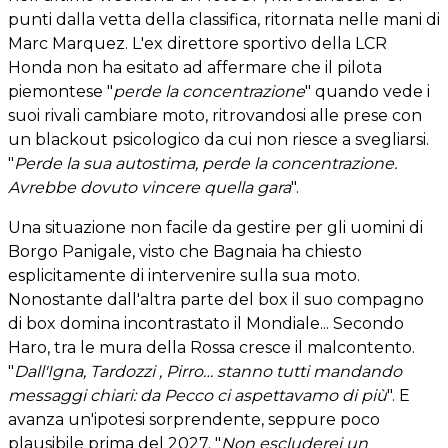
punti dalla vetta della classifica, ritornata nelle mani di
Marc Marquez. L'ex direttore sportivo della LCR
Honda non ha esitato ad affermare che il pilota
piemontese "
perde la concentrazione
" quando vede i
suoi rivali cambiare moto, ritrovandosi alle prese con
un blackout psicologico da cui non riesce a svegliarsi.
"
Perde la sua autostima, perde la concentrazione.
Avrebbe dovuto vincere quella gara
".
Una situazione non facile da gestire per gli uomini di
Borgo Panigale, visto che Bagnaia ha chiesto
esplicitamente di intervenire sulla sua moto.
Nonostante dall'altra parte del box il suo compagno
di box domina incontrastato il Mondiale... Secondo
Haro, tra le mura della Rossa cresce il malcontento.
"
Dall'Igna, Tardozzi , Pirro… stanno tutti mandando
messaggi chiari: da Pecco ci aspettavamo di più
". E
avanza un'ipotesi sorprendente, seppure poco
plausibile prima del 2027. "
Non escluderei un