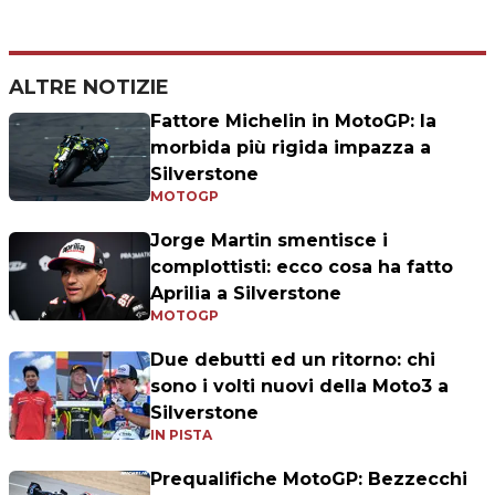
ALTRE NOTIZIE
Fattore Michelin in MotoGP: la
morbida più rigida impazza a
Silverstone
MOTOGP
Jorge Martin smentisce i
complottisti: ecco cosa ha fatto
Aprilia a Silverstone
MOTOGP
Due debutti ed un ritorno: chi
sono i volti nuovi della Moto3 a
Silverstone
IN PISTA
Prequalifiche MotoGP: Bezzecchi