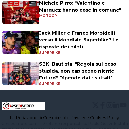
Michele Pirro: "Valentino e
Marquez hanno cose in comune"
MOTOGP
Jack Miller e Franco Morbidelli
verso il Mondiale Superbike? Le
risposte dei piloti
SUPERBIKE
SBK, Bautista: "Regola sul peso
stupida, non capiscono niente.
Futuro? Dipende dai risultati"
SUPERBIKE
La Redazione di Corsedimoto
•
Privacy e Cookies Policy
Corsedimoto.com - Direttore responsabile: Paolo Gozzi Testata