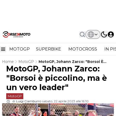
MOTOGP
SUPERBIKE
MOTOCROSS
IN P
Home
MotoGP
MotoGP, Johann Zarco: "Borsoi È
MotoGP, Johann Zarco:
Piccolino, Ma È Un Vero Leader"
"Borsoi è piccolino, ma è
un vero leader"
MotoGP
di
Luigi Ciamburro
sabato, 22 aprile 2023 alle 16:10