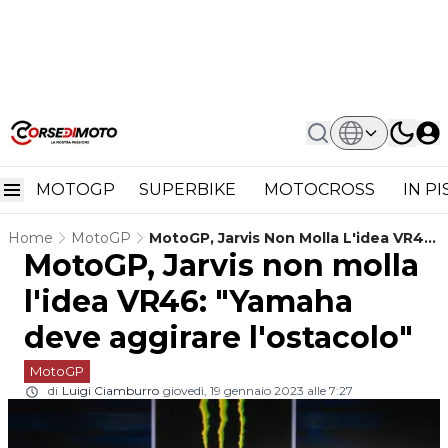
MOTOGP
SUPERBIKE
MOTOCROSS
IN P
Home
MotoGP
MotoGP, Jarvis Non Molla L'idea VR46:
MotoGP, Jarvis non molla
"Yamaha Deve Aggirare L'ostacolo"
l'idea VR46: "Yamaha
deve aggirare l'ostacolo"
MotoGP
di
Luigi Ciamburro
giovedì, 19 gennaio 2023 alle 7:27