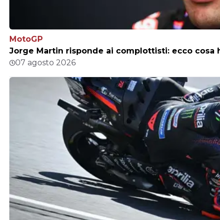
MotoGP
Jorge Martin risponde ai complottisti: ecco cosa h
07 agosto 2026