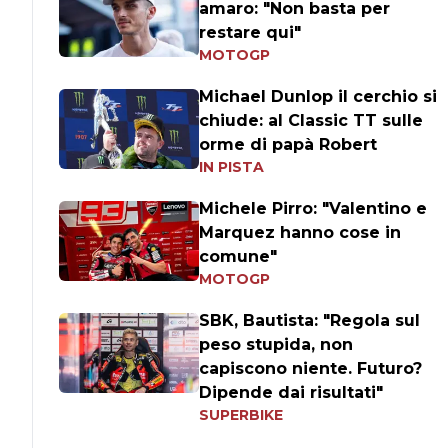
amaro: "Non basta per
restare qui"
MOTOGP
Michael Dunlop il cerchio si
chiude: al Classic TT sulle
orme di papà Robert
IN PISTA
Michele Pirro: "Valentino e
Marquez hanno cose in
comune"
MOTOGP
SBK, Bautista: "Regola sul
peso stupida, non
capiscono niente. Futuro?
Dipende dai risultati"
SUPERBIKE