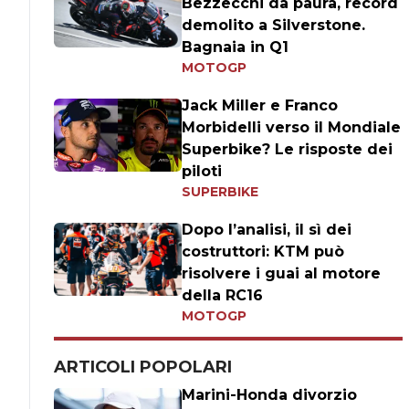
Bezzecchi da paura, record
demolito a Silverstone.
Bagnaia in Q1
MOTOGP
Jack Miller e Franco
Morbidelli verso il Mondiale
Superbike? Le risposte dei
piloti
SUPERBIKE
Dopo l’analisi, il sì dei
costruttori: KTM può
risolvere i guai al motore
della RC16
MOTOGP
ARTICOLI POPOLARI
Marini-Honda divorzio