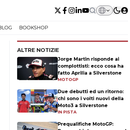
BLOG
BOOKSHOP
ALTRE NOTIZIE
Jorge Martin risponde ai
complottisti: ecco cosa ha
fatto Aprilia a Silverstone
MOTOGP
Due debutti ed un ritorno:
chi sono i volti nuovi della
Moto3 a Silverstone
IN PISTA
Prequalifiche MotoGP: