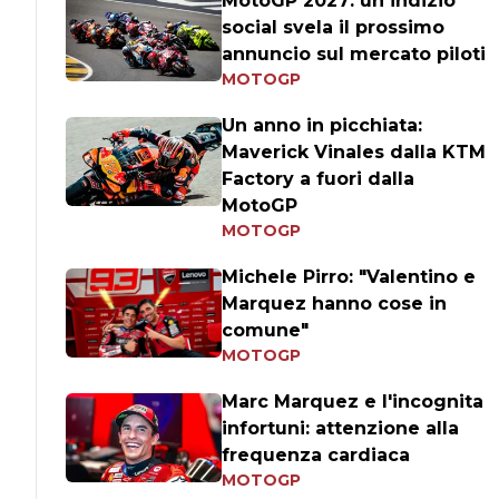
MotoGP 2027: un indizio
social svela il prossimo
annuncio sul mercato piloti
MOTOGP
Un anno in picchiata:
Maverick Vinales dalla KTM
Factory a fuori dalla
MotoGP
MOTOGP
Michele Pirro: "Valentino e
Marquez hanno cose in
comune"
MOTOGP
Marc Marquez e l'incognita
infortuni: attenzione alla
frequenza cardiaca
MOTOGP