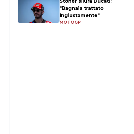
Stoner silura Ducati:
"Bagnaia trattato
ingiustamente"
MOTOGP