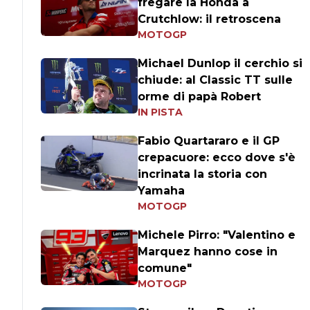
fregare la Honda a
Crutchlow: il retroscena
MOTOGP
Michael Dunlop il cerchio si
chiude: al Classic TT sulle
orme di papà Robert
IN PISTA
Fabio Quartararo e il GP
crepacuore: ecco dove s'è
incrinata la storia con
Yamaha
MOTOGP
Michele Pirro: "Valentino e
Marquez hanno cose in
comune"
MOTOGP