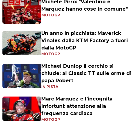
Michele Pirro: "Valentino e
Marquez hanno cose in comune"
MOTOGP
Un anno in picchiata: Maverick
Vinales dalla KTM Factory a fuori
dalla MotoGP
MOTOGP
Michael Dunlop il cerchio si
chiude: al Classic TT sulle orme di
papà Robert
IN PISTA
Marc Marquez e l'incognita
infortuni: attenzione alla
frequenza cardiaca
MOTOGP