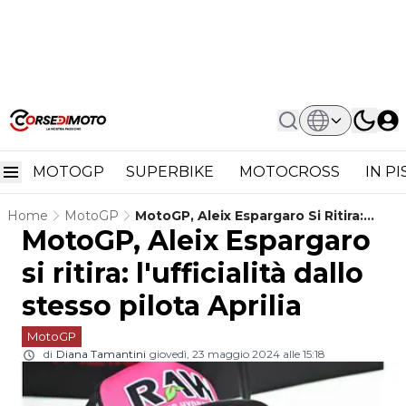
MOTOGP
SUPERBIKE
MOTOCROSS
IN P
Home
MotoGP
MotoGP, Aleix Espargaro Si Ritira:
MotoGP, Aleix Espargaro
L'ufficialità Dallo Stesso Pilota Aprilia
si ritira: l'ufficialità dallo
stesso pilota Aprilia
MotoGP
di
Diana Tamantini
giovedì, 23 maggio 2024 alle 15:18