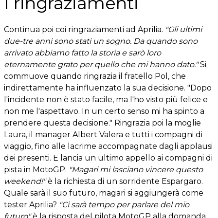
I ringraziamenti
Continua poi coi ringraziamenti ad Aprilia.
"Gli ultimi
due-tre anni sono stati un sogno. Da quando sono
arrivato abbiamo fatto la storia e sarò loro
eternamente grato per quello che mi hanno dato."
Si
commuove quando ringrazia il fratello Pol, che
indirettamente ha influenzato la sua decisione. "Dopo
l'incidente non è stato facile, ma l'ho visto più felice e
non me l'aspettavo. In un certo senso mi ha spinto a
prendere questa decisione." Ringrazia poi la moglie
Laura, il manager Albert Valera e tutti i compagni di
viaggio, fino alle lacrime accompagnate dagli applausi
dei presenti. E lancia un ultimo appello ai compagni di
pista in MotoGP.
"Magari mi lasciano vincere questo
weekend!"
è la richiesta di un sorridente Espargaro.
Quale sarà il suo futuro, magari si aggiungerà come
tester Aprilia?
"Ci sarà tempo per parlare del mio
futuro"
è la risposta del pilota MotoGP alla domanda