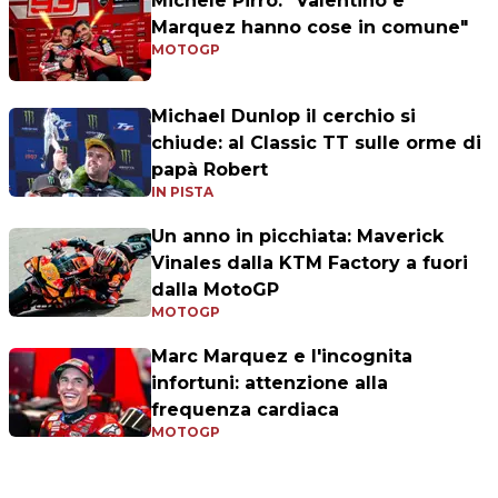
Michele Pirro: "Valentino e
Marquez hanno cose in comune"
MOTOGP
Michael Dunlop il cerchio si
chiude: al Classic TT sulle orme di
papà Robert
IN PISTA
Un anno in picchiata: Maverick
Vinales dalla KTM Factory a fuori
dalla MotoGP
MOTOGP
Marc Marquez e l'incognita
infortuni: attenzione alla
frequenza cardiaca
MOTOGP