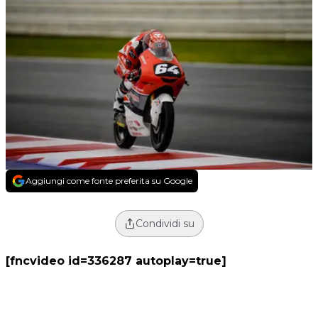
Aggiungi come fonte preferita su Google
Condividi su
[fncvideo id=336287 autoplay=true]