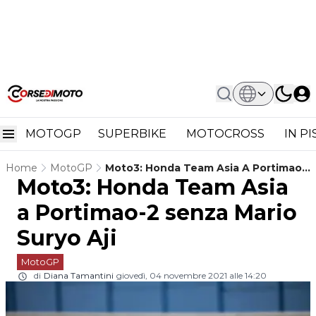
MOTOGP
SUPERBIKE
MOTOCROSS
IN P
Home
MotoGP
Moto3: Honda Team Asia A Portimao-
Moto3: Honda Team Asia
2 Senza Mario Suryo Aji
a Portimao-2 senza Mario
Suryo Aji
MotoGP
di
Diana Tamantini
giovedì, 04 novembre 2021 alle 14:20