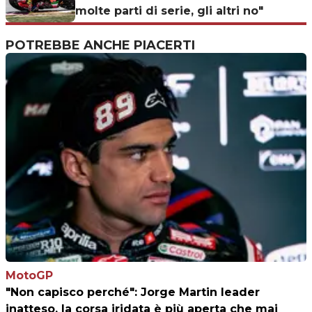
molte parti di serie, gli altri no"
POTREBBE ANCHE PIACERTI
MotoGP
"Non capisco perché": Jorge Martin leader
inatteso, la corsa iridata è più aperta che mai