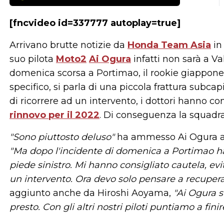
[fncvideo id=337777 autoplay=true]
Arrivano brutte notizie da
Honda Team Asia
in 
suo pilota
Moto2
Ai Ogura
infatti non sarà a Va
domenica scorsa a Portimao, il rookie giapponese
specifico, si parla di una piccola frattura subc
di ricorrere ad un intervento, i dottori hanno co
rinnovo per il 2022
. Di conseguenza la squadra 
"Sono piuttosto deluso"
ha ammesso Ai Ogura a 
"Ma dopo l'incidente di domenica a Portimao ha
piede sinistro. Mi hanno consigliato cautela, ev
un intervento. Ora devo solo pensare a recupera
aggiunto anche da Hiroshi Aoyama,
"Ai Ogura s
presto. Con gli altri nostri piloti puntiamo a fin