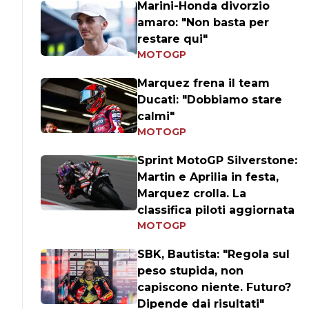
Marini-Honda divorzio
amaro: "Non basta per
restare qui"
MOTOGP
Marquez frena il team
Ducati: "Dobbiamo stare
calmi"
MOTOGP
Sprint MotoGP Silverstone:
Martin e Aprilia in festa,
Marquez crolla. La
classifica piloti aggiornata
MOTOGP
SBK, Bautista: "Regola sul
peso stupida, non
capiscono niente. Futuro?
Dipende dai risultati"