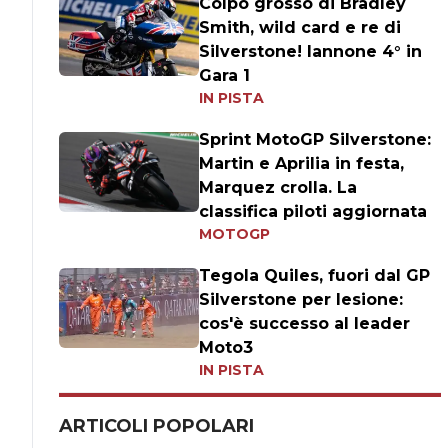
Colpo grosso di Bradley
Smith, wild card e re di
Silverstone! Iannone 4° in
Gara 1
IN PISTA
Sprint MotoGP Silverstone:
Martin e Aprilia in festa,
Marquez crolla. La
classifica piloti aggiornata
MOTOGP
Tegola Quiles, fuori dal GP
Silverstone per lesione:
cos'è successo al leader
Moto3
IN PISTA
ARTICOLI POPOLARI