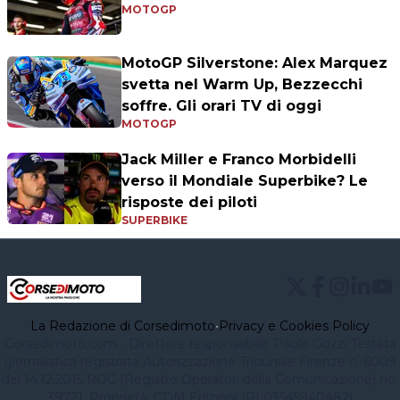
MOTOGP
MotoGP Silverstone: Alex Marquez
svetta nel Warm Up, Bezzecchi
soffre. Gli orari TV di oggi
MOTOGP
Jack Miller e Franco Morbidelli
verso il Mondiale Superbike? Le
risposte dei piloti
SUPERBIKE
La Redazione di Corsedimoto
•
Privacy e Cookies Policy
Corsedimoto.com - Direttore responsabile: Paolo Gozzi Testata
giornalistica registrata Autorizzazione Tribunale Firenze n. 6009
del 14.12.2015 ROC (Registro Operatori della Comunicazione) no.
39721. Proprietà: CDM Edizioni (PI 03545940482)