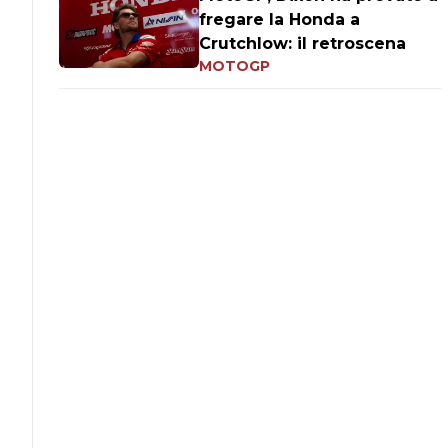
fregare la Honda a
Crutchlow: il retroscena
MOTOGP