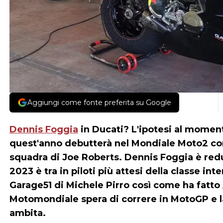
Aggiungi come fonte preferita su Google
Dennis Foggia
in Ducati? L'ipotesi al moment
quest'anno debutterà nel Mondiale Moto2 con
squadra di Joe Roberts. Dennis Foggia è red
2023 è tra in piloti più attesi della classe i
Garage51 di Michele Pirro così come ha fatto
Motomondiale spera di correre in MotoGP e la
ambita.