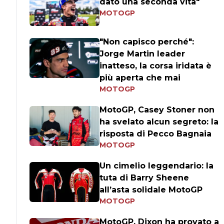
dato una seconda vita"
MOTOGP
"Non capisco perché":
Jorge Martin leader
inatteso, la corsa iridata è
più aperta che mai
MOTOGP
MotoGP, Casey Stoner non
ha svelato alcun segreto: la
risposta di Pecco Bagnaia
MOTOGP
Un cimelio leggendario: la
tuta di Barry Sheene
all’asta solidale MotoGP
MOTOGP
MotoGP, Dixon ha provato a