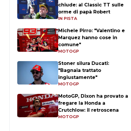
chiude: al Classic TT sulle
orme di papà Robert
IN PISTA
Michele Pirro: "Valentino e
Marquez hanno cose in
comune"
MOTOGP
Stoner silura Ducati:
"Bagnaia trattato
ingiustamente"
MOTOGP
MotoGP, Dixon ha provato a
fregare la Honda a
Crutchlow: il retroscena
MOTOGP