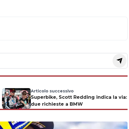
Articolo successivo
Superbike, Scott Redding indica la via:
due richieste a BMW