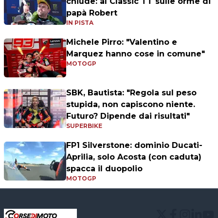
chiude: al Classic TT sulle orme di
papà Robert
IN PISTA
Michele Pirro: "Valentino e
Marquez hanno cose in comune"
MOTOGP
SBK, Bautista: "Regola sul peso
stupida, non capiscono niente.
Futuro? Dipende dai risultati"
SUPERBIKE
FP1 Silverstone: dominio Ducati-
Aprilia, solo Acosta (con caduta)
spacca il duopolio
MOTOGP