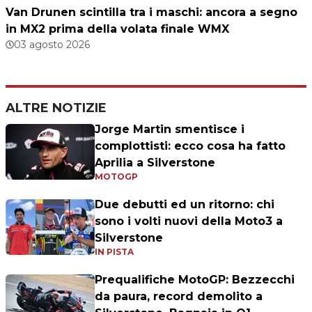
Van Drunen scintilla tra i maschi: ancora a segno
in MX2 prima della volata finale WMX
03 agosto 2026
ALTRE NOTIZIE
Jorge Martin smentisce i
complottisti: ecco cosa ha fatto
Aprilia a Silverstone
MOTOGP
Due debutti ed un ritorno: chi
sono i volti nuovi della Moto3 a
Silverstone
IN PISTA
Prequalifiche MotoGP: Bezzecchi
da paura, record demolito a