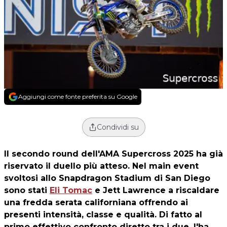
Aggiungi come fonte preferita su Google
Condividi su
Il secondo round dell'AMA Supercross 2025 ha già
riservato il duello più atteso. Nel main event
svoltosi allo Snapdragon Stadium di San Diego
sono stati
Eli Tomac
e Jett Lawrence a riscaldare
una fredda serata californiana offrendo ai
presenti intensità, classe e qualità. Di fatto al
primo effettivo confronto diretto tra i due, l'ha