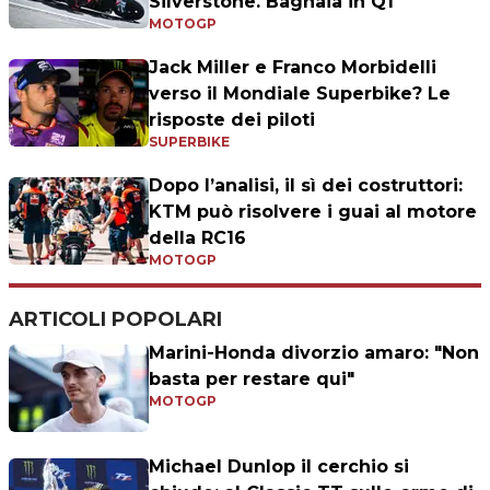
Silverstone. Bagnaia in Q1
MOTOGP
Jack Miller e Franco Morbidelli
verso il Mondiale Superbike? Le
risposte dei piloti
SUPERBIKE
Dopo l’analisi, il sì dei costruttori:
KTM può risolvere i guai al motore
della RC16
MOTOGP
ARTICOLI POPOLARI
Marini-Honda divorzio amaro: "Non
basta per restare qui"
MOTOGP
Michael Dunlop il cerchio si