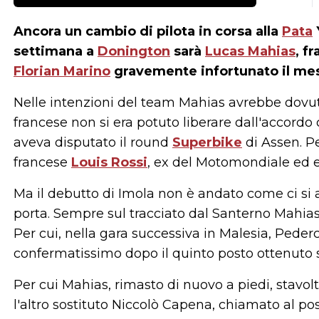
Ancora un cambio di pilota in corsa alla
Pata
settimana a
Donington
sarà
Lucas Mahias
, f
Florian Marino
gravemente infortunato il me
Nelle intenzioni del team Mahias avrebbe dovut
francese non si era potuto liberare dall'accordo
aveva disputato il round
Superbike
di Assen. P
francese
Louis Rossi
, ex del Motomondiale ed ex
Ma il debutto di Imola non è andato come ci si a
porta. Sempre sul tracciato dal Santerno Mahias s
Per cui, nella gara successiva in Malesia, Ped
confermatissimo dopo il quinto posto ottenuto 
Per cui Mahias, rimasto di nuovo a piedi, stavol
l'altro sostituto Niccolò Capena, chiamato al po