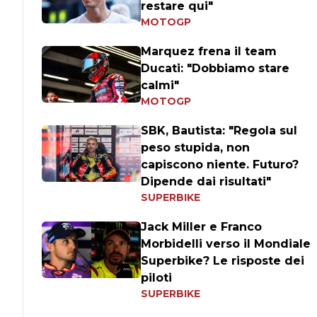
restare qui"
MOTOGP
Marquez frena il team
Ducati: "Dobbiamo stare
calmi"
MOTOGP
SBK, Bautista: "Regola sul
peso stupida, non
capiscono niente. Futuro?
Dipende dai risultati"
SUPERBIKE
Jack Miller e Franco
Morbidelli verso il Mondiale
Superbike? Le risposte dei
piloti
SUPERBIKE