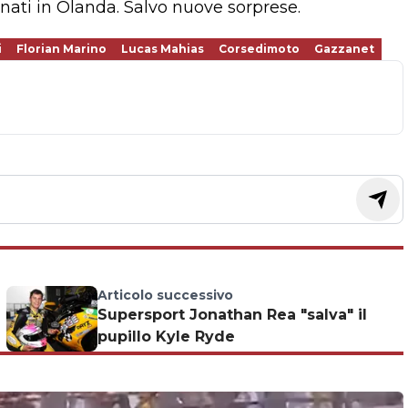
tunati in Olanda. Salvo nuove sorprese.
i
Florian Marino
Lucas Mahias
Corsedimoto
Gazzanet
Articolo successivo
Supersport Jonathan Rea "salva" il
pupillo Kyle Ryde