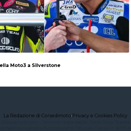
della Moto3 a Silverstone
La Redazione di Corsedimoto
•
Privacy e Cookies Policy
Corsedimoto.com - Direttore responsabile: Paolo Gozzi Testata
iornalistica registrata Autorizzazione Tribunale Firenze n. 6009 d