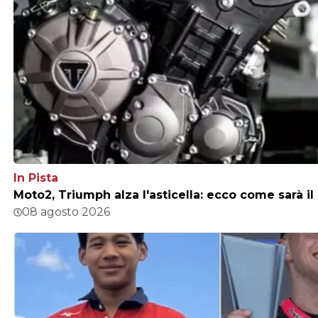
In Pista
Moto2, Triumph alza l'asticella: ecco come sarà 
08 agosto 2026