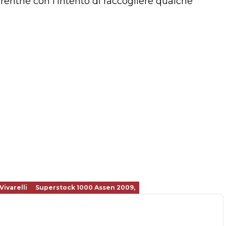
Drenthe con l'intento di raccogliere qualche
Vivarelli
Superstock 1000 Assen 2009,