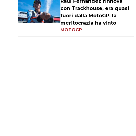
Raul Fernandez rinnova
con Trackhouse, era quasi
fuori dalla MotoGP: la
meritocrazia ha vinto
MOTOGP