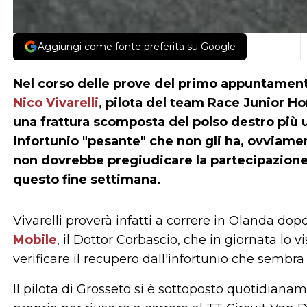
Aggiungi come fonte preferita su Google
Nel corso delle prove del primo appuntament
Nico Vivarelli
, pilota del team Race Junior H
una frattura scomposta del polso destro più u
infortunio "pesante" che non gli ha, ovviame
non dovrebbe pregiudicare la partecipazion
questo fine settimana.
Vivarelli proverà infatti a correre in Olanda dopo
Mobile
, il Dottor Corbascio, che in giornata lo vi
verificare il recupero dall'infortunio che sembr
Il pilota di Grosseto si è sottoposto quotidiana