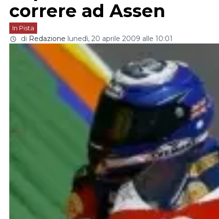
correre ad Assen
In Pista
di
Redazione
lunedì, 20 aprile 2009 alle 10:01