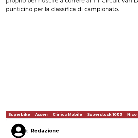
proprio per riuscire a correre al TT Circuit Van 
punticino per la classifica di campionato.
Superbike
Assen
Clinica Mobile
Superstock 1000
Nico 
Redazione
di