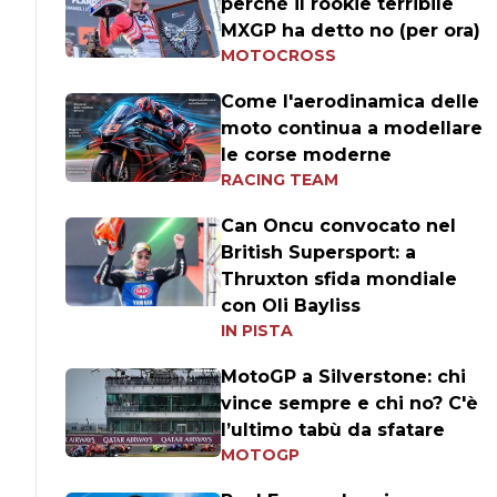
perché il rookie terribile
MXGP ha detto no (per ora)
MOTOCROSS
Come l'aerodinamica delle
moto continua a modellare
le corse moderne
RACING TEAM
Can Oncu convocato nel
British Supersport: a
Thruxton sfida mondiale
con Oli Bayliss
IN PISTA
MotoGP a Silverstone: chi
vince sempre e chi no? C'è
l’ultimo tabù da sfatare
MOTOGP