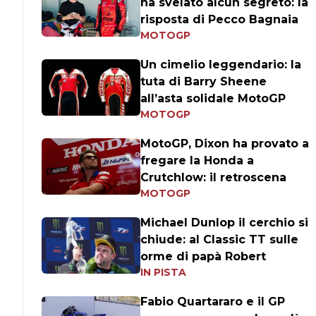
ha svelato alcun segreto: la
risposta di Pecco Bagnaia
MOTOGP
Un cimelio leggendario: la
tuta di Barry Sheene
all’asta solidale MotoGP
MOTOGP
MotoGP, Dixon ha provato a
fregare la Honda a
Crutchlow: il retroscena
MOTOGP
Michael Dunlop il cerchio si
chiude: al Classic TT sulle
orme di papà Robert
IN PISTA
Fabio Quartararo e il GP