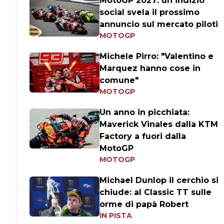
MotoGP 2027: un indizio
social svela il prossimo
annuncio sul mercato piloti
MOTOGP
Michele Pirro: "Valentino e
Marquez hanno cose in
comune"
MOTOGP
Un anno in picchiata:
Maverick Vinales dalla KTM
Factory a fuori dalla
MotoGP
MOTOGP
Michael Dunlop il cerchio si
chiude: al Classic TT sulle
orme di papà Robert
IN PISTA