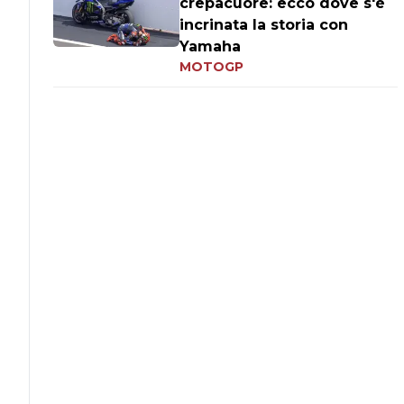
crepacuore: ecco dove s'è
incrinata la storia con
Yamaha
MOTOGP