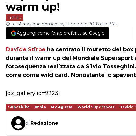
warm up!
In Pista
di
Redazione
domenica, 13 maggio 2018 alle 8:25
Aggiungi come fonte preferita su Google
Davide Stirpe
ha centrato il muretto dei box 
durante il wamr up del Mondiale Supersport
fotosequenza realizzata da Silvio Tosseghini. 
corre come wild card. Nonostante lo spaven
[gz_gallery id=9223]
Superbike
Imola
MV Agusta
World Supersport
Davide 
Redazione
di