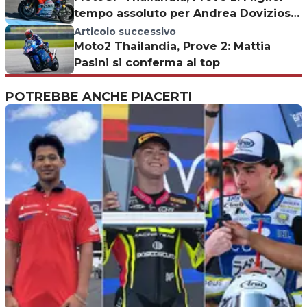
tempo assoluto per Andrea Dovizioso,
cade Lorenzo
Articolo successivo
Moto2 Thailandia, Prove 2: Mattia
Pasini si conferma al top
POTREBBE ANCHE PIACERTI