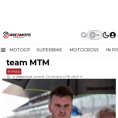
Home
In Pista
Supersport 300 2019: Scott Deroue
Supersport 300 2019:
Rimane Col Team MTM
MOTOGP
SUPERBIKE
MOTOCROSS
IN P
Scott Deroue rimane col
team MTM
In Pista
di
Redazione
venerdì, 05 ottobre 2018 alle 8:41