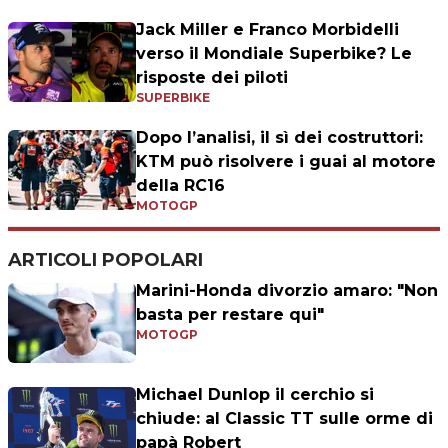
Jack Miller e Franco Morbidelli
verso il Mondiale Superbike? Le
risposte dei piloti
SUPERBIKE
Dopo l’analisi, il sì dei costruttori:
KTM può risolvere i guai al motore
della RC16
MOTOGP
ARTICOLI POPOLARI
Marini-Honda divorzio amaro: "Non
basta per restare qui"
MOTOGP
Michael Dunlop il cerchio si
chiude: al Classic TT sulle orme di
papà Robert