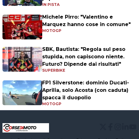
IN PISTA
Michele Pirro: "Valentino e
Marquez hanno cose in comune"
MOTOGP
SBK, Bautista: "Regola sul peso
stupida, non capiscono niente.
Futuro? Dipende dai risultati"
SUPERBIKE
FP1 Silverstone: dominio Ducati-
Aprilia, solo Acosta (con caduta)
spacca il duopolio
MOTOGP