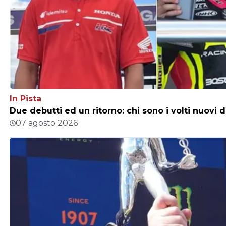
In Pista
Due debutti ed un ritorno: chi sono i volti nuovi 
07 agosto 2026