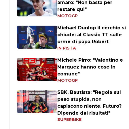
amaro: "Non basta per
restare qui"
MOTOGP
Michael Dunlop il cerchio si
chiude: al Classic TT sulle
orme di papà Robert
IN PISTA
Michele Pirro: "Valentino e
Marquez hanno cose in
comune"
MOTOGP
SBK, Bautista: "Regola sul
peso stupida, non
capiscono niente. Futuro?
Dipende dai risultati"
SUPERBIKE