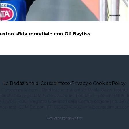
uxton sfida mondiale con Oli Bayliss
La Redazione di Corsedimoto
•
Privacy e Cookies Policy
Corsedimoto.com - Direttore responsabile: Paolo Gozzi Testata
iornalistica registrata Autorizzazione Tribunale Firenze n. 6009 d
4.12.2015 ROC (Registro Operatori della Comunicazione) no. 3972
roprietà: CDM Edizioni (PI 03545940482)
info@corsedimoto.co
Powered by Newsifier