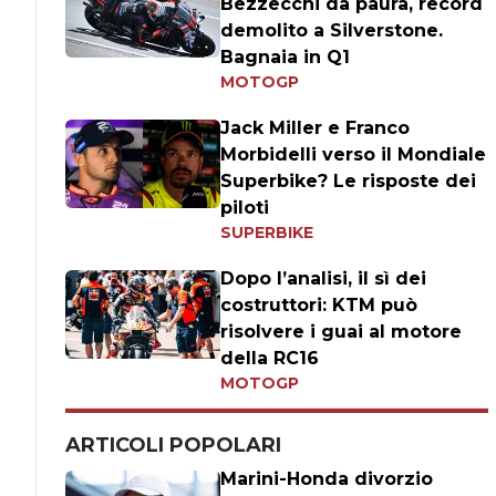
Bezzecchi da paura, record
demolito a Silverstone.
Bagnaia in Q1
MOTOGP
Jack Miller e Franco
Morbidelli verso il Mondiale
Superbike? Le risposte dei
piloti
SUPERBIKE
Dopo l’analisi, il sì dei
costruttori: KTM può
risolvere i guai al motore
della RC16
MOTOGP
ARTICOLI POPOLARI
Marini-Honda divorzio