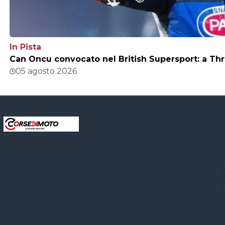
In Pista
Can Oncu convocato nel British Supersport: a Thr
05 agosto 2026
g
1
P