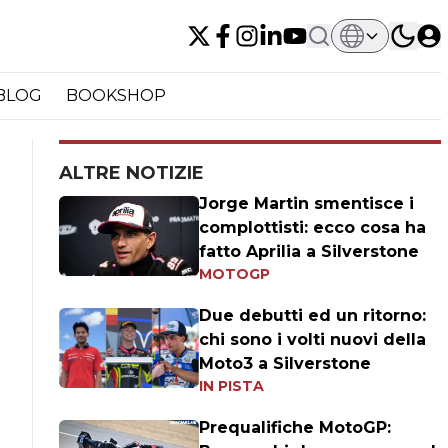
BLOG
BOOKSHOP
ALTRE NOTIZIE
Jorge Martin smentisce i
complottisti: ecco cosa ha
fatto Aprilia a Silverstone
MOTOGP
Due debutti ed un ritorno:
chi sono i volti nuovi della
Moto3 a Silverstone
IN PISTA
Prequalifiche MotoGP: