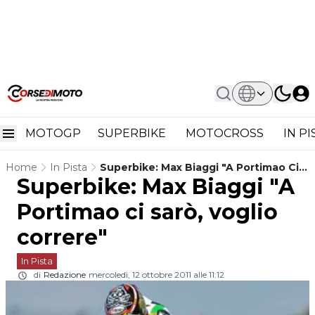
MOTOGP
SUPERBIKE
MOTOCROSS
IN P
Home
In Pista
Superbike: Max Biaggi "A Portimao Ci
Superbike: Max Biaggi "A
Sarò, Voglio Correre"
Portimao ci sarò, voglio
correre"
In Pista
di
Redazione
mercoledì, 12 ottobre 2011 alle 11:12