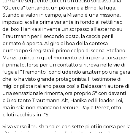
tornante seguente Loi con un deciso sorpasso alla
"Quercia" tentando, un pò come a Brno, la fuga.
Stando ai valori in campo, a Misano è una missione..
impossibile: alla prima variante in fondo al rettilineo
dei box Hanika si inventa un sorpasso all'esterno su
Trautmann per il secondo posto, la caccia per il
primato è aperta. Al giro di boa della contesa
purtroppo si registra il primo colpo di scena: Stefano
Manzi, quinto in quel momento ed in piena corsa per
il primato, forse per un contatto si ritrova nelle vie di
fuga al "Tramonto" concludendo anzitempo una gara
che lo ha visto grande protagonista. Il testimone di
miglior pilota italiano passa così a Baldassarri autore di
una sensazionale rimonta, ora proprio 5° con davanti
più soltanto Trautmann, Alt, Hanika ed il leader Loi,
ma in scia non mancano Deroue, Ray e Perez, otto
piloti racchiusi in 1"5.
Si va verso il "rush finale" con sette piloti in corsa per la