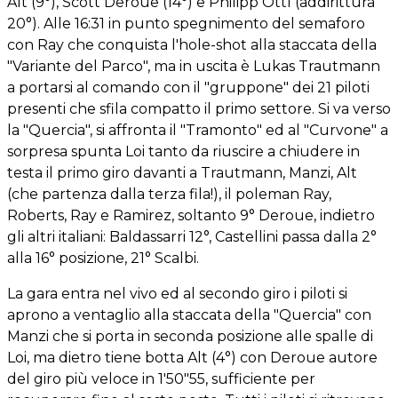
Alt (9°), Scott Deroue (14°) e Philipp Öttl (addirittura
20°). Alle 16:31 in punto spegnimento del semaforo
con Ray che conquista l'hole-shot alla staccata della
"Variante del Parco", ma in uscita è Lukas Trautmann
a portarsi al comando con il "gruppone" dei 21 piloti
presenti che sfila compatto il primo settore. Si va verso
la "Quercia", si affronta il "Tramonto" ed al "Curvone" a
sorpresa spunta Loi tanto da riuscire a chiudere in
testa il primo giro davanti a Trautmann, Manzi, Alt
(che partenza dalla terza fila!), il poleman Ray,
Roberts, Ray e Ramirez, soltanto 9° Deroue, indietro
gli altri italiani: Baldassarri 12°, Castellini passa dalla 2°
alla 16° posizione, 21° Scalbi.
La gara entra nel vivo ed al secondo giro i piloti si
aprono a ventaglio alla staccata della "Quercia" con
Manzi che si porta in seconda posizione alle spalle di
Loi, ma dietro tiene botta Alt (4°) con Deroue autore
del giro più veloce in 1'50"55, sufficiente per