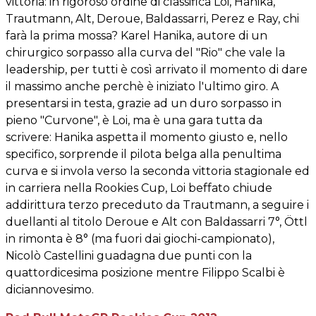
vittoria: in rigoroso ordine di classifica Loi, Hanika,
Trautmann, Alt, Deroue, Baldassarri, Perez e Ray, chi
farà la prima mossa? Karel Hanika, autore di un
chirurgico sorpasso alla curva del "Rio" che vale la
leadership, per tutti è così arrivato il momento di dare
il massimo anche perchè è iniziato l'ultimo giro. A
presentarsi in testa, grazie ad un duro sorpasso in
pieno "Curvone", è Loi, ma è una gara tutta da
scrivere: Hanika aspetta il momento giusto e, nello
specifico, sorprende il pilota belga alla penultima
curva e si invola verso la seconda vittoria stagionale ed
in carriera nella Rookies Cup, Loi beffato chiude
addirittura terzo preceduto da Trautmann, a seguire i
duellanti al titolo Deroue e Alt con Baldassarri 7°, Öttl
in rimonta è 8° (ma fuori dai giochi-campionato),
Nicolò Castellini guadagna due punti con la
quattordicesima posizione mentre Filippo Scalbi è
diciannovesimo.