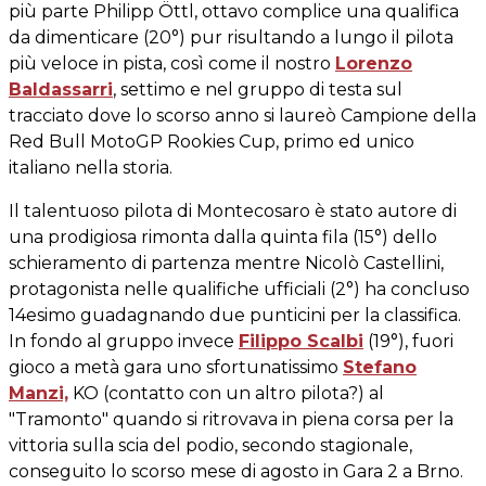
più parte Philipp Öttl, ottavo complice una qualifica
da dimenticare (20°) pur risultando a lungo il pilota
più veloce in pista, così come il nostro
Lorenzo
Baldassarri
, settimo e nel gruppo di testa sul
tracciato dove lo scorso anno si laureò Campione della
Red Bull MotoGP Rookies Cup, primo ed unico
italiano nella storia.
Il talentuoso pilota di Montecosaro è stato autore di
una prodigiosa rimonta dalla quinta fila (15°) dello
schieramento di partenza mentre Nicolò Castellini,
protagonista nelle qualifiche ufficiali (2°) ha concluso
14esimo guadagnando due punticini per la classifica.
In fondo al gruppo invece
Filippo Scalbi
(19°), fuori
gioco a metà gara uno sfortunatissimo
Stefano
Manzi,
KO (contatto con un altro pilota?) al
"Tramonto" quando si ritrovava in piena corsa per la
vittoria sulla scia del podio, secondo stagionale,
conseguito lo scorso mese di agosto in Gara 2 a Brno.