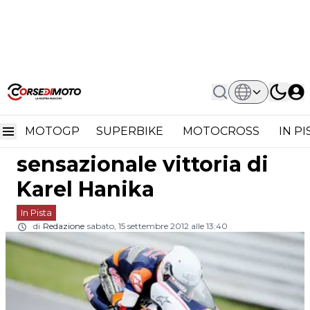
Home
In Pista
Red Bull Rookies Cup Misano Gara:
Red Bull Rookies Cup
Sensazionale Vittoria Di Karel Hanika
MOTOGP
SUPERBIKE
MOTOCROSS
IN P
Misano Gara:
sensazionale vittoria di
Karel Hanika
In Pista
di
Redazione
sabato, 15 settembre 2012 alle 13:40