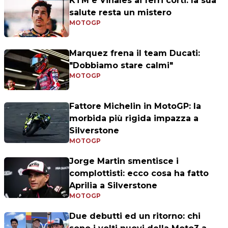
KTM e Vinales ai ferri corti: la sua
salute resta un mistero
MOTOGP
Marquez frena il team Ducati:
"Dobbiamo stare calmi"
MOTOGP
Fattore Michelin in MotoGP: la
morbida più rigida impazza a
Silverstone
MOTOGP
Jorge Martin smentisce i
complottisti: ecco cosa ha fatto
Aprilia a Silverstone
MOTOGP
Due debutti ed un ritorno: chi