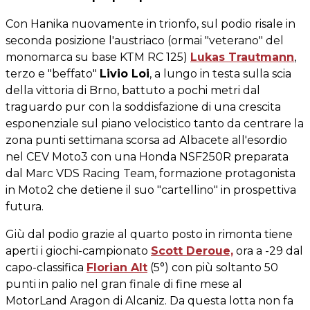
Con Hanika nuovamente in trionfo, sul podio risale in
seconda posizione l'austriaco (ormai "veterano" del
monomarca su base KTM RC 125)
Lukas Trautmann
,
terzo e "beffato"
Livio Loi
, a lungo in testa sulla scia
della vittoria di Brno, battuto a pochi metri dal
traguardo pur con la soddisfazione di una crescita
esponenziale sul piano velocistico tanto da centrare la
zona punti settimana scorsa ad Albacete all'esordio
nel CEV Moto3 con una Honda NSF250R preparata
dal Marc VDS Racing Team, formazione protagonista
in Moto2 che detiene il suo "cartellino" in prospettiva
futura.
Giù dal podio grazie al quarto posto in rimonta tiene
aperti i giochi-campionato
Scott Deroue,
ora a -29 dal
capo-classifica
Florian Alt
(5°) con più soltanto 50
punti in palio nel gran finale di fine mese al
MotorLand Aragon di Alcaniz. Da questa lotta non fa