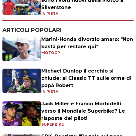
sono i volti nuovi della Moto3 a
Silverstone
IN PISTA
ARTICOLI POPOLARI
Marini-Honda divorzio amaro: "Non
basta per restare qui"
MOTOGP
Michael Dunlop il cerchio si
chiude: al Classic TT sulle orme di
papà Robert
IN PISTA
Jack Miller e Franco Morbidelli
verso il Mondiale Superbike? Le
risposte dei piloti
SUPERBIKE