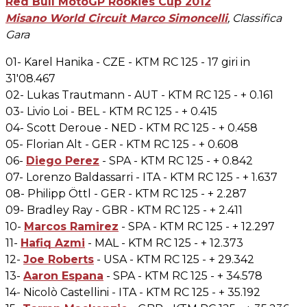
Red Bull MotoGP Rookies Cup 2012
Misano World Circuit Marco Simoncelli
, Classifica
Gara
01- Karel Hanika - CZE - KTM RC 125 - 17 giri in
31'08.467
02- Lukas Trautmann - AUT - KTM RC 125 - + 0.161
03- Livio Loi - BEL - KTM RC 125 - + 0.415
04- Scott Deroue - NED - KTM RC 125 - + 0.458
05- Florian Alt - GER - KTM RC 125 - + 0.608
06-
Diego Perez
- SPA - KTM RC 125 - + 0.842
07- Lorenzo Baldassarri - ITA - KTM RC 125 - + 1.637
08- Philipp Öttl - GER - KTM RC 125 - + 2.287
09- Bradley Ray - GBR - KTM RC 125 - + 2.411
10-
Marcos Ramirez
- SPA - KTM RC 125 - + 12.297
11-
Hafiq Azmi
- MAL - KTM RC 125 - + 12.373
12-
Joe Roberts
- USA - KTM RC 125 - + 29.342
13-
Aaron Espana
- SPA - KTM RC 125 - + 34.578
14- Nicolò Castellini - ITA - KTM RC 125 - + 35.192