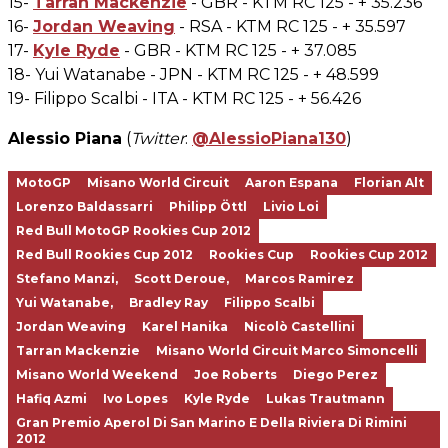
15-
Tarran Mackenzie
- GBR - KTM RC 125 - + 35.236
16-
Jordan Weaving
- RSA - KTM RC 125 - + 35.597
17-
Kyle Ryde
- GBR - KTM RC 125 - + 37.085
18- Yui Watanabe - JPN - KTM RC 125 - + 48.599
19- Filippo Scalbi - ITA - KTM RC 125 - + 56.426
Alessio Piana
(
Twitter
:
@AlessioPiana130
)
MotoGP
Misano World Circuit
Aaron Espana
Florian Alt
Lorenzo Baldassarri
Philipp Öttl
Livio Loi
Red Bull MotoGP Rookies Cup 2012
Red Bull Rookies Cup 2012
Rookies Cup
Rookies Cup 2012
Stefano Manzi,
Scott Deroue,
Marcos Ramirez
Yui Watanabe,
Bradley Ray
Filippo Scalbi
Jordan Weaving
Karel Hanika
Nicolò Castellini
Tarran Mackenzie
Misano World Circuit Marco Simoncelli
Misano World Weekend
Joe Roberts
Diego Perez
Hafiq Azmi
Ivo Lopes
Kyle Ryde
Lukas Trautmann
Gran Premio Aperol Di San Marino E Della Riviera Di Rimini
2012