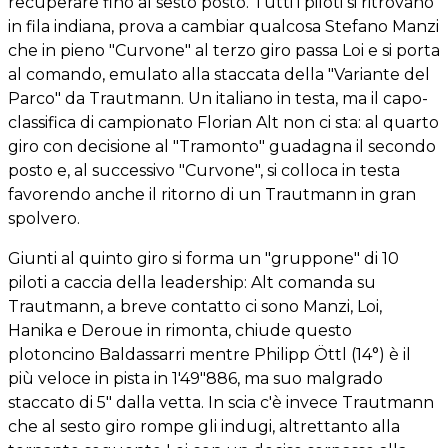
recuperare fino al sesto posto. Tutti i piloti si ritrovano
in fila indiana, prova a cambiar qualcosa Stefano Manzi
che in pieno "Curvone" al terzo giro passa Loi e si porta
al comando, emulato alla staccata della "Variante del
Parco" da Trautmann. Un italiano in testa, ma il capo-
classifica di campionato Florian Alt non ci sta: al quarto
giro con decisione al "Tramonto" guadagna il secondo
posto e, al successivo "Curvone", si colloca in testa
favorendo anche il ritorno di un Trautmann in gran
spolvero.
Giunti al quinto giro si forma un "gruppone" di 10
piloti a caccia della leadership: Alt comanda su
Trautmann, a breve contatto ci sono Manzi, Loi,
Hanika e Deroue in rimonta, chiude questo
plotoncino Baldassarri mentre Philipp Öttl (14°) è il
più veloce in pista in 1'49"886, ma suo malgrado
staccato di 5" dalla vetta. In scia c'è invece Trautmann
che al sesto giro rompe gli indugi, altrettanto alla