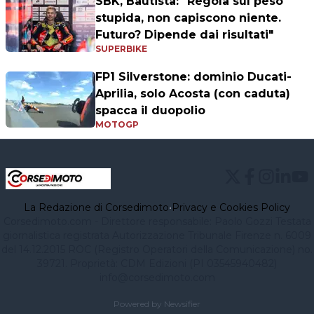
SBK, Bautista: "Regola sul peso
stupida, non capiscono niente.
Futuro? Dipende dai risultati"
SUPERBIKE
FP1 Silverstone: dominio Ducati-
Aprilia, solo Acosta (con caduta)
spacca il duopolio
MOTOGP
La Redazione di Corsedimoto
•
Privacy e Cookies Policy
Corsedimoto.com - Direttore responsabile: Paolo Gozzi Testata
giornalistica registrata Autorizzazione Tribunale Firenze n. 6009
del 14.12.2015 ROC (Registro Operatori della Comunicazione) no.
39721. Proprietà: CDM Edizioni (PI 03545940482)
info@corsedimoto.com
Powered by Newsifier