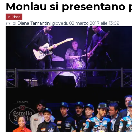
Monlau si presentano p
In Pista
di
Diana Tamantini
giovedì, 02 marzo 2017 alle 13:08