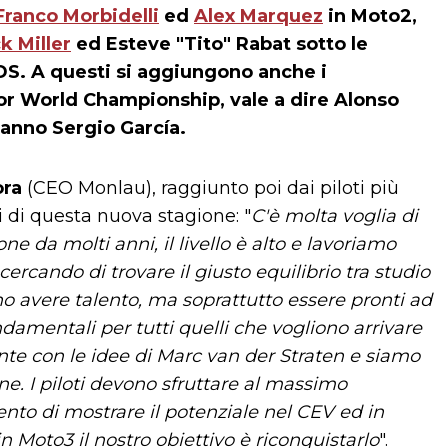
Franco Morbidelli
ed
Alex Marquez
in Moto2,
k Miller
ed Esteve "Tito" Rabat sotto le
DS. A questi si aggiungono anche i
or World Championship, vale a dire Alonso
'anno Sergio García.
ora
(CEO Monlau), raggiunto poi dai piloti più
ivi di questa nuova stagione: "
C'è molta voglia di
e da molti anni, il livello è alto e lavoriamo
cercando di trovare il giusto equilibrio tra studio
no avere talento, ma soprattutto essere pronti ad
fondamentali per tutti quelli che vogliono arrivare
ente con le idee di Marc van der Straten e siamo
e. I piloti devono sfruttare al massimo
nto di mostrare il potenziale nel CEV ed in
n Moto3 il nostro obiettivo è riconquistarlo
".