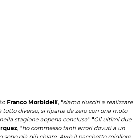
tto
Franco Morbidelli
, "
siamo riusciti a realizzare
tutto diverso, si riparte da zero con una moto
o nella stagione appena conclusa
". "
Gli ultimi due
arquez
, "
ho commesso tanti errori dovuti a un
o sono già più chiare. Avrò il pacchetto migliore