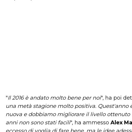
"
Il 2016 è andato molto bene per noi
", ha poi de
una metà stagione molto positiva. Quest'anno è 
nuova e dobbiamo migliorare il livello ottenut
anni non sono stati facili
", ha ammesso
Alex M
eccesso di voglia di fare bene, ma le idee adess