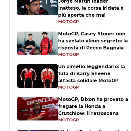
Jorge Martin leader
inatteso, la corsa iridata è
più aperta che mai
MOTOGP
MotoGP, Casey Stoner non
ha svelato alcun segreto: la
risposta di Pecco Bagnaia
MOTOGP
Un cimelio leggendario: la
tuta di Barry Sheene
all’asta solidale MotoGP
MOTOGP
MotoGP, Dixon ha provato a
fregare la Honda a
Crutchlow: il retroscena
MOTOGP