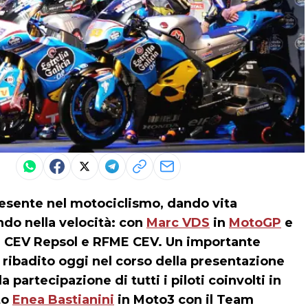
esente nel motociclismo, dando vita
ndo nella velocità: con
Marc VDS
in
MotoGP
e
IM CEV Repsol e RFME CEV. Un importante
badito oggi nel corso della presentazione
 partecipazione di tutti i piloti coinvolti in
to
Enea Bastianini
in Moto3 con il Team