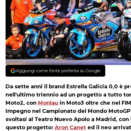
Aggiungi come fonte preferita su Google
Da sette anni il brand
Estrella Galicia 0,0
è pr
nell'ultimo triennio ad un progetto a tutto to
Moto2, con
Monlau
in Moto3 oltre che nel F
impegno nel Campionato del Mondo MotoGP ri
svoltasi al Teatro Nuevo Apolo a Madrid, con la
questo progetto:
Aron Canet
ed il neo arriva