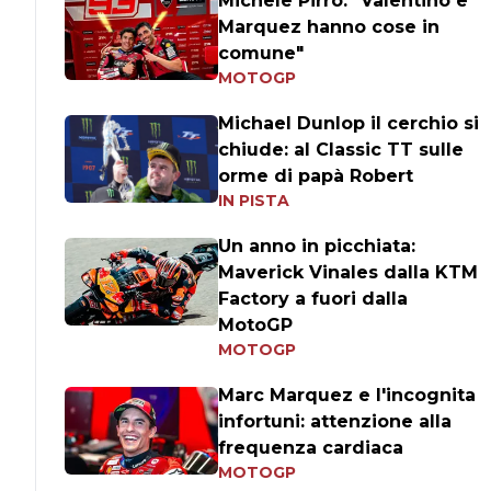
Michele Pirro: "Valentino e
Marquez hanno cose in
comune"
MOTOGP
Michael Dunlop il cerchio si
chiude: al Classic TT sulle
orme di papà Robert
IN PISTA
Un anno in picchiata:
Maverick Vinales dalla KTM
Factory a fuori dalla
MotoGP
MOTOGP
Marc Marquez e l'incognita
infortuni: attenzione alla
frequenza cardiaca
MOTOGP