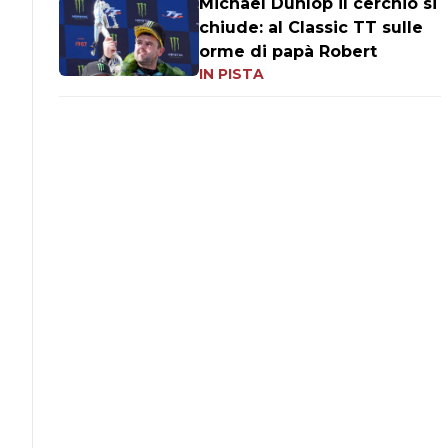
Michael Dunlop il cerchio si
chiude: al Classic TT sulle
orme di papà Robert
IN PISTA