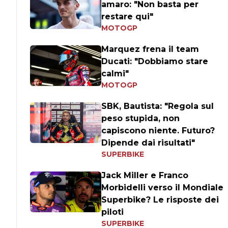
amaro: "Non basta per
restare qui"
MOTOGP
Marquez frena il team
Ducati: "Dobbiamo stare
calmi"
MOTOGP
SBK, Bautista: "Regola sul
peso stupida, non
capiscono niente. Futuro?
Dipende dai risultati"
SUPERBIKE
Jack Miller e Franco
Morbidelli verso il Mondiale
Superbike? Le risposte dei
piloti
SUPERBIKE