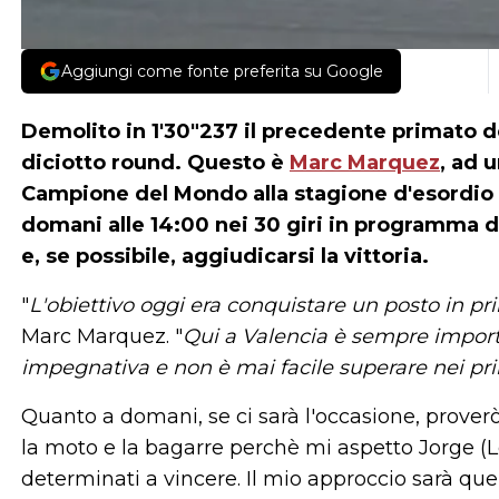
Aggiungi come fonte preferita su Google
Demolito in 1'30"237 il precedente primato del
diciotto round. Questo è
Marc Marquez
, ad 
Campione del Mondo alla stagione d'esordio
domani alle 14:00 nei 30 giri in programma d
e, se possibile, aggiudicarsi la vittoria.
"
L'obiettivo oggi era conquistare un posto in pr
Marc Marquez. "
Qui a Valencia è sempre importan
impegnativa e non è mai facile superare nei prim
Quanto a domani, se ci sarà l'occasione, proverò
la moto e la bagarre perchè mi aspetto Jorge (
determinati a vincere. Il mio approccio sarà que