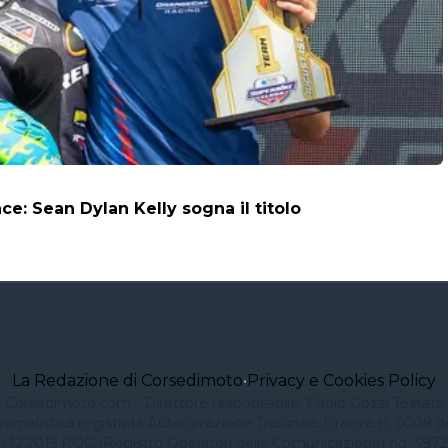
: Sean Dylan Kelly sogna il titolo
La Redazione di Corsedimoto
•
Privacy e Cookies Policy
Corsedimoto.com - Direttore responsabile: Paolo Gozzi Testata
iornalistica registrata Autorizzazione Tribunale Firenze n. 6009 d
4.12.2015 ROC (Registro Operatori della Comunicazione) no. 3972