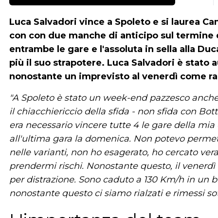
Luca Salvadori vince a Spoleto e si laurea C
con con due manche di anticipo sul termine d
entrambe le gare e l'assoluta in sella alla D
più il suo strapotere. Luca Salvadori è stat
nonostante un imprevisto al venerdì come r
"A Spoleto è stato un week-end pazzesco anche 
il chiacchiericcio della sfida - non sfida con Bo
era necessario vincere tutte 4 le gare della mia
all'ultima gara la domenica. Non potevo permett
nelle varianti, non ho esagerato, ho cercato ve
prendermi rischi. Nonostante questo, il venerd
per distrazione. Sono caduto a 130 Km/h in un
nonostante questo ci siamo rialzati e rimessi sot