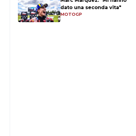
Marc Marquez: "Mi hanno
dato una seconda vita"
MOTOGP