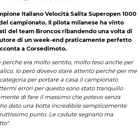
ampione Italiano Velocità Salita Superopen 1000
el campionato. Il pilota milanese ha vinto
ucati del team Broncos ribandendo una volta di
o autore di un week-end praticamente perfetto
acconta a Corsedimoto.
perché era molto sentito, molto teso anche per
ttalico. Io però dovevo stare attento perché per me
 categoria per portare a casa il campionato
ermi errori per questo sono stato tranquillo
ramente di fare il massimo che potevo senza
ì ho dato una botta incredibile semplicemente
 bruttissimo punto. Le cadute segnano ma
to".