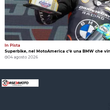
In Pista
Superbike, nel MotoAmerica c'è una BMW che vince
04 agosto 2026
g
1