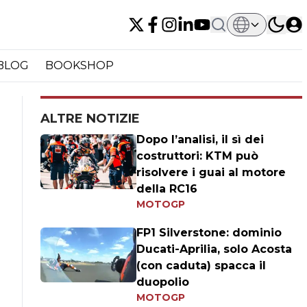
BLOG
BOOKSHOP
ALTRE NOTIZIE
Dopo l’analisi, il sì dei
costruttori: KTM può
risolvere i guai al motore
della RC16
MOTOGP
FP1 Silverstone: dominio
Ducati-Aprilia, solo Acosta
(con caduta) spacca il
duopolio
MOTOGP