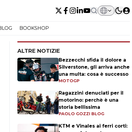
BLOG
BOOKSHOP
ALTRE NOTIZIE
Bezzecchi sfida il dolore a
Silverstone, gli arriva anche
una multa: cosa è successo
MOTOGP
Ragazzini denuciati per il
motorino: perchè è una
storia bellissima
PAOLO GOZZI BLOG
KTM e Vinales ai ferri corti: