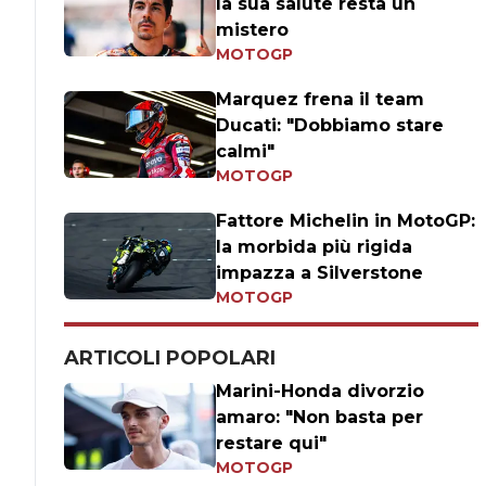
la sua salute resta un
mistero
MOTOGP
Marquez frena il team
Ducati: "Dobbiamo stare
calmi"
MOTOGP
Fattore Michelin in MotoGP:
la morbida più rigida
impazza a Silverstone
MOTOGP
ARTICOLI POPOLARI
Marini-Honda divorzio
amaro: "Non basta per
restare qui"
MOTOGP