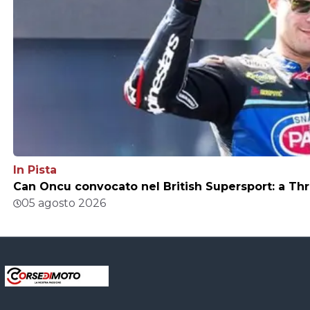
In Pista
Can Oncu convocato nel British Supersport: a Thr
05 agosto 2026