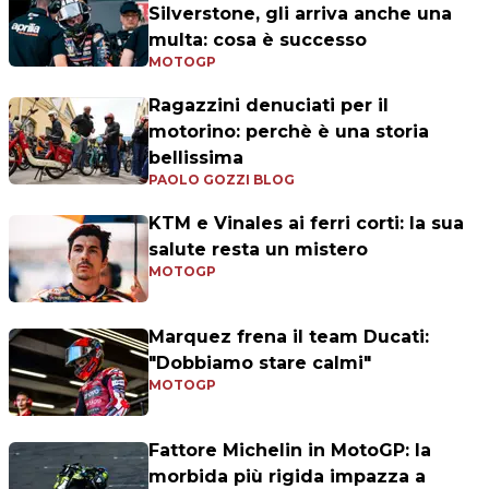
Silverstone, gli arriva anche una
multa: cosa è successo
MOTOGP
Ragazzini denuciati per il
motorino: perchè è una storia
bellissima
PAOLO GOZZI BLOG
KTM e Vinales ai ferri corti: la sua
salute resta un mistero
MOTOGP
Marquez frena il team Ducati:
"Dobbiamo stare calmi"
MOTOGP
Fattore Michelin in MotoGP: la
morbida più rigida impazza a