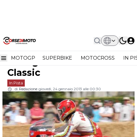
Home
In Pista
Giacomo Agostini Con La MV Agusta
Giacomo Agostini con la
500 Alla Island Classic
MOTOGP
SUPERBIKE
MOTOCROSS
IN P
MV Agusta 500 alla Island
Classic
In Pista
di
Redazione
giovedì, 24 gennaio 2013 alle 00:30