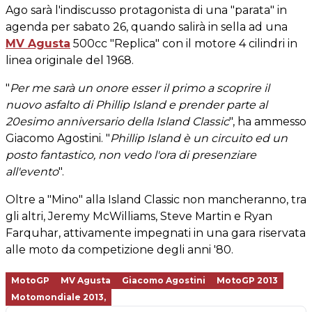
Ago sarà l'indiscusso protagonista di una "parata" in
agenda per sabato 26, quando salirà in sella ad una
MV Agusta
500cc "Replica" con il motore 4 cilindri in
linea originale del 1968.
"
Per me sarà un onore esser il primo a scoprire il
nuovo asfalto di Phillip Island e prender parte al
20esimo anniversario della Island Classic
", ha ammesso
Giacomo Agostini. "
Phillip Island è un circuito ed un
posto fantastico, non vedo l'ora di presenziare
all'evento
".
Oltre a "Mino" alla Island Classic non mancheranno, tra
gli altri, Jeremy McWilliams, Steve Martin e Ryan
Farquhar, attivamente impegnati in una gara riservata
alle moto da competizione degli anni '80.
MotoGP
MV Agusta
Giacomo Agostini
MotoGP 2013
Motomondiale 2013,