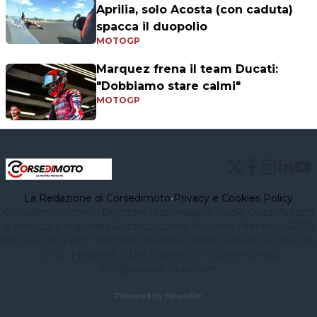
Aprilia, solo Acosta (con caduta)
spacca il duopolio
MOTOGP
Marquez frena il team Ducati:
"Dobbiamo stare calmi"
MOTOGP
La Redazione di Corsedimoto
•
Privacy e Cookies Policy
Corsedimoto.com - Direttore responsabile: Paolo Gozzi Testata
giornalistica registrata Autorizzazione Tribunale Firenze n. 6009
del 14.12.2015 ROC (Registro Operatori della Comunicazione) no.
39721. Proprietà: CDM Edizioni (PI 03545940482)
info@corsedimoto.com
Powered by Newsifier