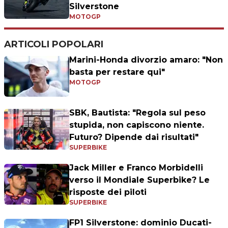
Silverstone
MOTOGP
ARTICOLI POPOLARI
Marini-Honda divorzio amaro: "Non
basta per restare qui"
MOTOGP
SBK, Bautista: "Regola sul peso
stupida, non capiscono niente.
Futuro? Dipende dai risultati"
SUPERBIKE
Jack Miller e Franco Morbidelli
verso il Mondiale Superbike? Le
risposte dei piloti
SUPERBIKE
FP1 Silverstone: dominio Ducati-