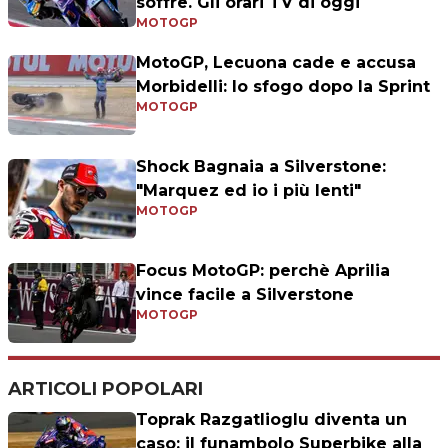
soffre. Gli orari TV di oggi
MOTOGP
MotoGP, Lecuona cade e accusa
Morbidelli: lo sfogo dopo la Sprint
MOTOGP
Shock Bagnaia a Silverstone:
"Marquez ed io i più lenti"
MOTOGP
Focus MotoGP: perchè Aprilia
vince facile a Silverstone
MOTOGP
ARTICOLI POPOLARI
Toprak Razgatlioglu diventa un
caso: il funambolo Superbike alla