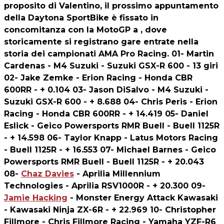
proposito di Valentino, il prossimo appuntamento
della Daytona SportBike è fissato in
concomitanza con la MotoGP a , dove
storicamente si registrano gare entrate nella
storia dei campionati AMA Pro Racing. 01- Martin
Cardenas - M4 Suzuki - Suzuki GSX-R 600 - 13 giri
02- Jake Zemke - Erion Racing - Honda CBR
600RR - + 0.104 03- Jason DiSalvo - M4 Suzuki -
Suzuki GSX-R 600 - + 8.688 04- Chris Peris - Erion
Racing - Honda CBR 600RR - + 14.419 05- Daniel
Eslick - Geico Powersports RMR Buell - Buell 1125R
- + 14.598 06- Taylor Knapp - Latus Motors Racing
- Buell 1125R - + 16.553 07- Michael Barnes - Geico
Powersports RMR Buell - Buell 1125R - + 20.043
08-
Chaz Davies
- Aprilia Millennium
Technologies - Aprilia RSV1000R - + 20.300 09-
Jamie Hacking
- Monster Energy Attack Kawasaki
- Kawasaki Ninja ZX-6R - + 22.969 10- Christopher
Fillmore - Chris Fillmore Racing - Yamaha YZF-R6