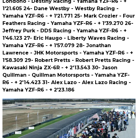
Londono - Destiny Racing - Yamaha YZF-R6 - +
1'21.605 24- Dane Westby - Westby Racing -
Yamaha YZF-R6 - + 1'21.771 25- Mark Crozier - Four
Feathers Racing - Yamaha YZF-R6 - + 1'39.270 26-
Jeffrey Purk - DDS Racing - Yamaha YZF-R6 - +
1'46.123 27- Eric Haugo - Liberty Waves Racing -
Yamaha YZF-R6 - + 1'57.079 28- Jonathan
Lawrence - JHK Motorsports - Yamaha YZF-R6 - +
1'58.309 29- Robert Pretts - Robert Pretts Racing -
Kawasaki Ninja ZX-6R - + 2'13.543 30- Jason
Quillman - Quillman Motorsports - Yamaha YZF-
R6 - + 2'14.423 31- Alex Lazo - Alex Lazo Racing -
Yamaha YZF-R6 - + 2'23.186