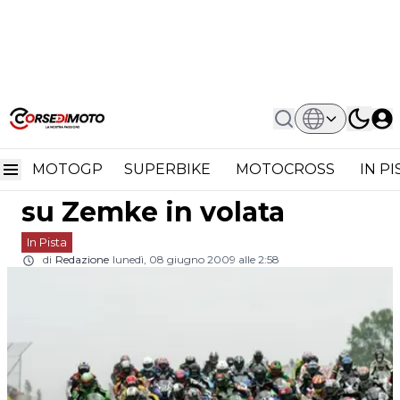
Home
In Pista
Daytona SportBike Elkhart Lake:
Daytona SportBike
Cardenas Su Zemke In Volata
MOTOGP
SUPERBIKE
MOTOCROSS
IN P
Elkhart Lake: Cardenas
su Zemke in volata
In Pista
di
Redazione
lunedì, 08 giugno 2009 alle 2:58