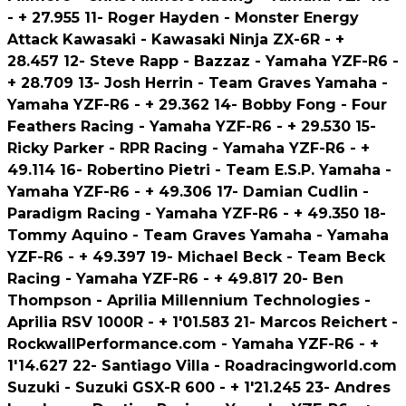
- + 27.955 11- Roger Hayden - Monster Energy
Attack Kawasaki - Kawasaki Ninja ZX-6R - +
28.457 12- Steve Rapp - Bazzaz - Yamaha YZF-R6 -
+ 28.709 13- Josh Herrin - Team Graves Yamaha -
Yamaha YZF-R6 - + 29.362 14- Bobby Fong - Four
Feathers Racing - Yamaha YZF-R6 - + 29.530 15-
Ricky Parker - RPR Racing - Yamaha YZF-R6 - +
49.114 16- Robertino Pietri - Team E.S.P. Yamaha -
Yamaha YZF-R6 - + 49.306 17- Damian Cudlin -
Paradigm Racing - Yamaha YZF-R6 - + 49.350 18-
Tommy Aquino - Team Graves Yamaha - Yamaha
YZF-R6 - + 49.397 19- Michael Beck - Team Beck
Racing - Yamaha YZF-R6 - + 49.817 20- Ben
Thompson - Aprilia Millennium Technologies -
Aprilia RSV 1000R - + 1'01.583 21- Marcos Reichert -
RockwallPerformance.com - Yamaha YZF-R6 - +
1'14.627 22- Santiago Villa - Roadracingworld.com
Suzuki - Suzuki GSX-R 600 - + 1'21.245 23- Andres