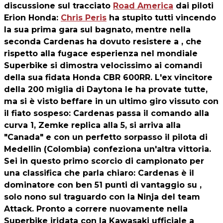
discussione sul tracciato
Road America
dai piloti
Erion Honda:
Chris Peris
ha stupito tutti vincendo
la sua prima gara sul bagnato, mentre nella
seconda Cardenas ha dovuto resistere a , che
rispetto alla fugace esperienza nel mondiale
Superbike si dimostra velocissimo ai comandi
della sua fidata Honda CBR 600RR. L'ex vincitore
della 200 miglia di Daytona le ha provate tutte,
ma si è visto beffare in un ultimo giro vissuto con
il fiato sospeso: Cardenas passa il comando alla
curva 1, Zemke replica alla 5, si arriva alla
"Canada" e con un perfetto sorpasso il pilota di
Medellin (Colombia) confeziona un'altra vittoria.
Sei in questo primo scorcio di campionato per
una classifica che parla chiaro: Cardenas è il
dominatore con ben 51 punti di vantaggio su ,
solo nono sul traguardo con la Ninja del team
Attack. Pronto a correre nuovamente nella
Superbike iridata con la Kawasaki ufficiale a