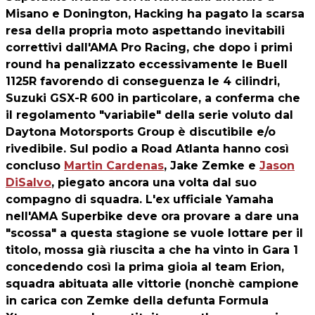
Misano e Donington, Hacking ha pagato la scarsa
resa della propria moto aspettando inevitabili
correttivi dall'AMA Pro Racing, che dopo i primi
round ha penalizzato eccessivamente le Buell
1125R favorendo di conseguenza le 4 cilindri,
Suzuki GSX-R 600 in particolare, a conferma che
il regolamento "variabile" della serie voluto dal
Daytona Motorsports Group è discutibile e/o
rivedibile. Sul podio a Road Atlanta hanno così
concluso
Martin Cardenas
, Jake Zemke e
Jason
DiSalvo
, piegato ancora una volta dal suo
compagno di squadra. L'ex ufficiale Yamaha
nell'AMA Superbike deve ora provare a dare una
"scossa" a questa stagione se vuole lottare per il
titolo, mossa già riuscita a che ha vinto in Gara 1
concedendo così la prima gioia al team Erion,
squadra abituata alle vittorie (nonchè campione
in carica con Zemke della defunta Formula