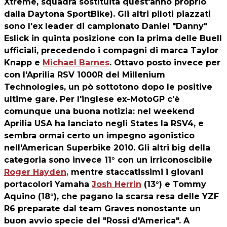
Xtreme, squadra sostituita quest'anno proprio
dalla Daytona SportBike). Gli altri piloti piazzati
sono l'ex leader di campionato Daniel "Danny"
Eslick in quinta posizione con la prima delle Buell
ufficiali, precedendo i compagni di marca Taylor
Knapp e
Michael Barnes
. Ottavo posto invece per
con l'Aprilia RSV 1000R del Millenium
Technologies, un pò sottotono dopo le positive
ultime gare. Per l'inglese ex-MotoGP c'è
comunque una buona notizia: nel weekend
Aprilia USA ha lanciato negli States la RSV4, e
sembra ormai certo un impegno agonistico
nell'American Superbike 2010. Gli altri big della
categoria sono invece 11° con un irriconoscibile
Roger Hayden,
mentre staccatissimi i giovani
portacolori Yamaha
Josh Herrin
(13°) e Tommy
Aquino (18°), che pagano la scarsa resa delle YZF
R6 preparate dal team Graves nonostante un
buon avvio specie del "Rossi d'America". A