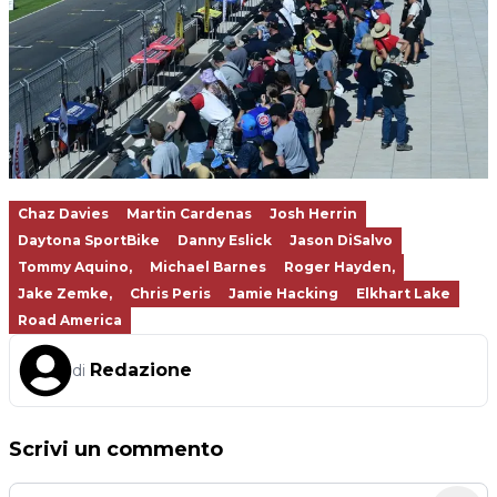
Chaz Davies
Martin Cardenas
Josh Herrin
Daytona SportBike
Danny Eslick
Jason DiSalvo
Tommy Aquino,
Michael Barnes
Roger Hayden,
Jake Zemke,
Chris Peris
Jamie Hacking
Elkhart Lake
Road America
Redazione
di
Scrivi un commento