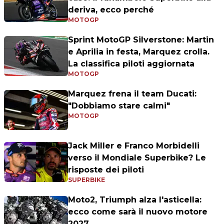
deriva, ecco perché
MOTOGP
Sprint MotoGP Silverstone: Martin
e Aprilia in festa, Marquez crolla.
La classifica piloti aggiornata
MOTOGP
Marquez frena il team Ducati:
"Dobbiamo stare calmi"
MOTOGP
Jack Miller e Franco Morbidelli
verso il Mondiale Superbike? Le
risposte dei piloti
SUPERBIKE
Moto2, Triumph alza l'asticella:
ecco come sarà il nuovo motore
2027