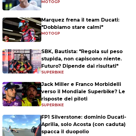
MOTOGP
Marquez frena il team Ducati:
"Dobbiamo stare calmi"
MOTOGP
SBK, Bautista: "Regola sul peso
stupida, non capiscono niente.
Futuro? Dipende dai risultati"
SUPERBIKE
Jack Miller e Franco Morbidelli
verso il Mondiale Superbike? Le
risposte dei piloti
SUPERBIKE
FP1 Silverstone: dominio Ducati-
Aprilia, solo Acosta (con caduta)
spacca il duopolio