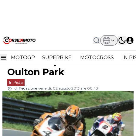
Home
In Pista
BSB: I Trascorsi Del British Superbike
BSB: i trascorsi del
Ad Oulton Park
MOTOGP
SUPERBIKE
MOTOCROSS
IN P
British Superbike ad
Oulton Park
In Pista
di
Redazione
venerdì, 02 agosto 2013 alle 00:43