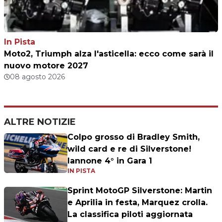
In Pista
Moto2, Triumph alza l'asticella: ecco come sarà il
nuovo motore 2027
08 agosto 2026
ALTRE NOTIZIE
Colpo grosso di Bradley Smith,
wild card e re di Silverstone!
Iannone 4° in Gara 1
IN PISTA
Sprint MotoGP Silverstone: Martin
e Aprilia in festa, Marquez crolla.
La classifica piloti aggiornata