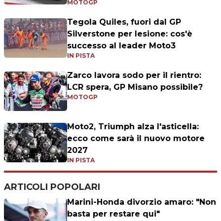
MOTOGP
Tegola Quiles, fuori dal GP
Silverstone per lesione: cos'è
successo al leader Moto3
IN PISTA
Zarco lavora sodo per il rientro:
LCR spera, GP Misano possibile?
MOTOGP
Moto2, Triumph alza l'asticella:
ecco come sarà il nuovo motore
2027
IN PISTA
ARTICOLI POPOLARI
Marini-Honda divorzio amaro: "Non
basta per restare qui"