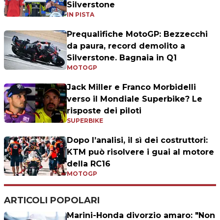
Silverstone
IN PISTA
Prequalifiche MotoGP: Bezzecchi
da paura, record demolito a
Silverstone. Bagnaia in Q1
MOTOGP
Jack Miller e Franco Morbidelli
verso il Mondiale Superbike? Le
risposte dei piloti
SUPERBIKE
Dopo l’analisi, il sì dei costruttori:
KTM può risolvere i guai al motore
della RC16
MOTOGP
ARTICOLI POPOLARI
Marini-Honda divorzio amaro: "Non