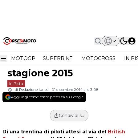
Home
In Pista
BSB: I Piloti Già Confermati Al Via Della
BSB: i piloti già
Stagione 2015
MOTOGP
SUPERBIKE
MOTOCROSS
IN P
confermati al via della
stagione 2015
In Pista
di
Redazione
lunedì, 01 dicembre 2014 alle 3:08
Aggiungi come fonte preferita su Google
Condividi su
Di una trentina di piloti attesi al via del
British