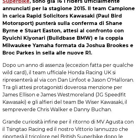
Superbike
, sono già 16 i riders ufficialmente
annunciati per la stagione 2015. Il team Campione
in carica Rapid Solicitors Kawasaki (Paul Bird
Motorsport) punterà sulla conferma di Shane
Byrne e Stuart Easton, attesi al confronto con
Ryuichi Kiyonari (Buildbase BMW) e la coppia
Milwaukee Yamaha formata da Joshua Brookes e
Broc Parkes in sella alle nuove R1.
Dopo un anno di assenza (eccezion fatta per qualche
wild card), il team ufficiale Honda Racing UK si
ripresenterà al via con Dan Linfoot e Jason O'Halloran.
Tra gli attesi protagonisti doverosa menzione per
James Ellison e James Westmoreland (JG Speedfit
Kawasaki) e gli alfieri del team Be Wiser Kawasaki, il
sempreverde Chris Walker e Danny Buchan.
Grande curiosità infine per il ritorno di MV Agusta con
il Tsingtao Racing ed il nostro Vittorio Iannuzzo che
riporterà il tricolore nel British Superbike dopo le